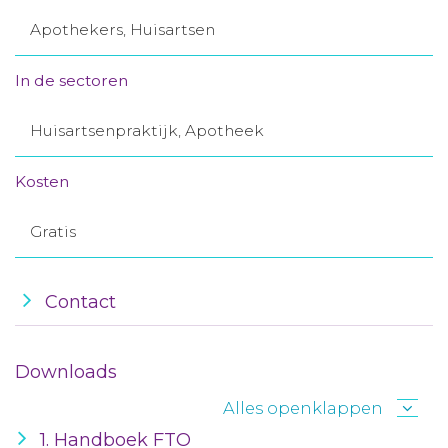
Aanmelden nieuwsbrief
Apothekers, Huisartsen
In de sectoren
Inloggen
Huisartsenpraktijk, Apotheek
Toegang leeromgeving
Kosten
Gratis
Contact
Downloads
Alles openklappen
1. Handboek FTO