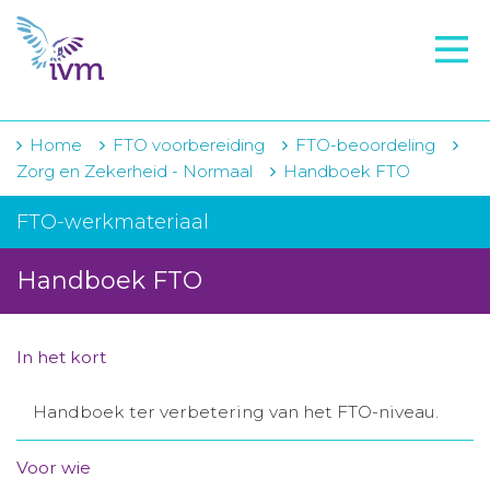
VMI
FTO voorbereiding
IVM-academie
Home
FTO voorbereiding
FTO-beoordeling
Zorg en Zekerheid - Normaal
Handboek FTO
Zorginstellingen
FTO-werkmateriaal
Voorschrijfgedrag
Handboek FTO
Projecten
Over IVM
In het kort
Actueel
Handboek ter verbetering van het FTO-niveau.
Contact
Voor wie
Winkelwagentje