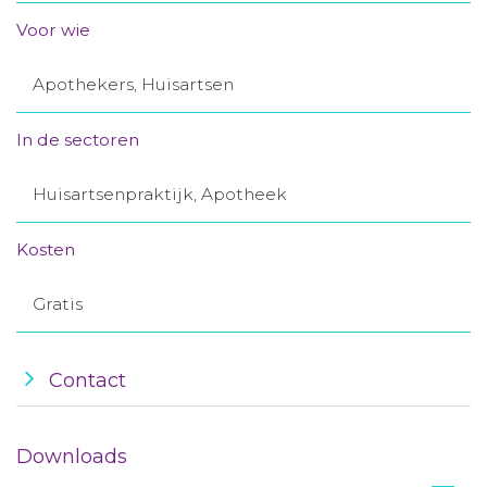
Aanmelden nieuwsbrief
Voor wie
Apothekers, Huisartsen
Inloggen
In de sectoren
Toegang leeromgeving
Huisartsenpraktijk, Apotheek
Kosten
Gratis
Contact
Downloads