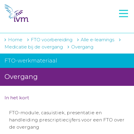
VMI
FTO voorbereiding
IVM-academie
Home
FTO voorbereiding
Alle e-learnings
Medicatie bij de overgang
Overgang
Zorginstellingen
FTO-werkmateriaal
Voorschrijfgedrag
Overgang
Projecten
Over IVM
In het kort
Actueel
FTO-module, casuïstiek, presentatie en
Contact
handleiding prescriptiecijfers voor een FTO over
de overgang
Winkelwagentje