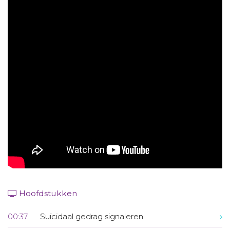
Aanmelden nieuwsbrief
Inloggen
Toegang leeromgeving
Hoofdstukken
00:37
Suïcidaal gedrag signaleren