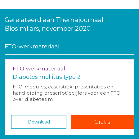
Gerelateerd aan Themajournaal
Biosimilars, november 2020
FTO-werkmateriaal
FTO-werkmateriaal
Diabetes mellitus type 2
FTO-modules, casuïstiek, presentaties en
handleiding prescriptiecijfers voor een FTO
over diabetes m...
Gratis
Download