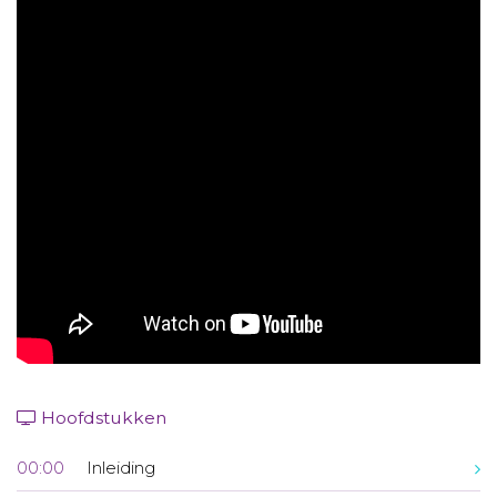
Aanmelden nieuwsbrief
Inloggen
Toegang leeromgeving
Hoofdstukken
00:00
Inleiding