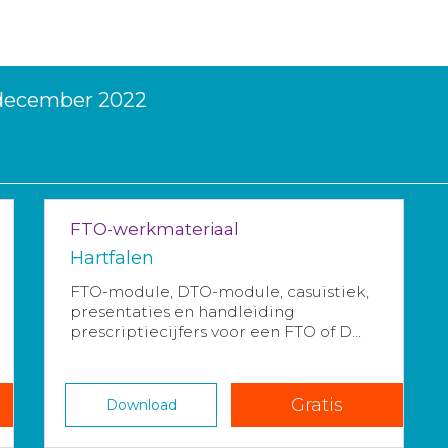
 december 2022
FTO-werkmateriaal
Hartfalen
FTO-module, DTO-module, casuïstiek,
presentaties en handleiding
prescriptiecijfers voor een FTO of D...
Gratis
Download