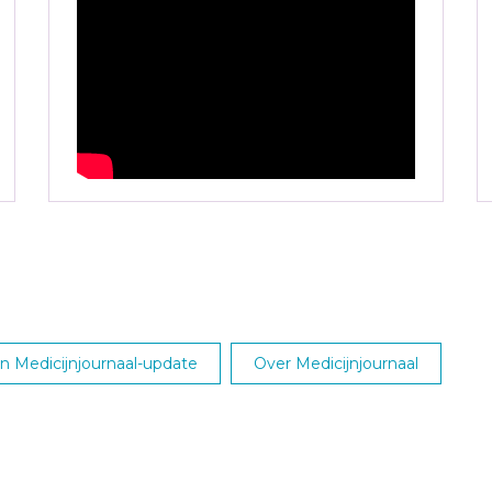
 Medicijnjournaal-update
Over Medicijnjournaal