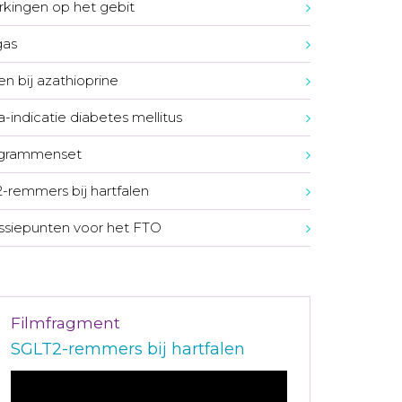
rkingen op het gebit
gas
en bij azathioprine
a-indicatie diabetes mellitus
ogrammenset
-remmers bij hartfalen
ssiepunten voor het FTO
Filmfragment
SGLT2-remmers bij hartfalen