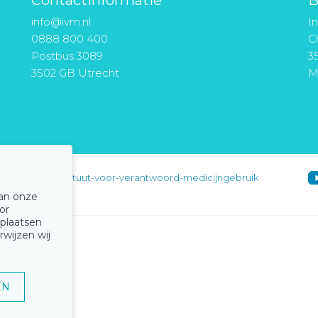
Contactinformatie
B
info@ivm.nl
I
0888 800 400
Ch
Postbus 3089
3
3502 GB Utrecht
M
instituut-voor-verantwoord-medicijngebruik
van onze
or
 plaatsen
rwijzen wij
EN