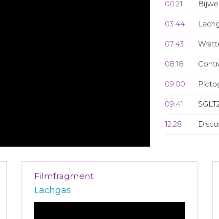
00:21
Bijwe
03:44
Lach
07:43
Wratt
08:18
Contr
09:00
Pict
09:41
SGLT2
12:28
Discu
Filmfragment
Lachgas