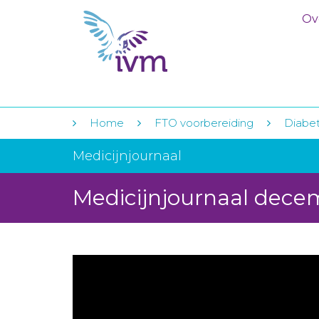
Ov
Home
FTO voorbereiding
Diabet
Medicijnjournaal
Medicijnjournaal dece