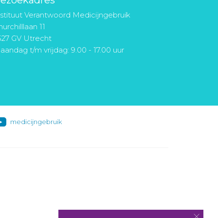
ezoekadres
nstituut Verantwoord Medicijngebruik
urchilllaan 11
527 GV Utrecht
aandag t/m vrijdag: 9.00 - 17.00 uur
medicijngebruik