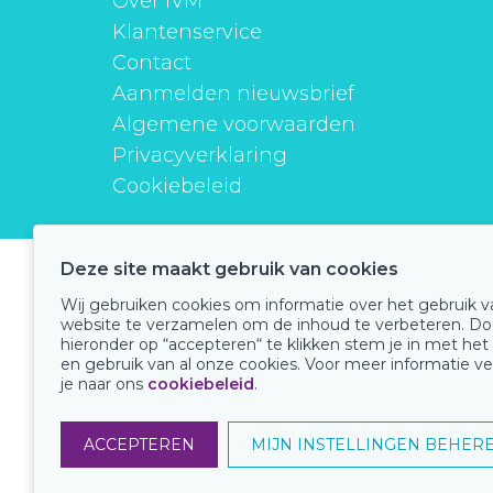
Over IVM
Klantenservice
Contact
Aanmelden nieuwsbrief
Algemene voorwaarden
Privacyverklaring
Cookiebeleid
Deze site maakt gebruik van cookies
instituutverantwoordmedicijngebruik
Wij gebruiken cookies om informatie over het gebruik 
website te verzamelen om de inhoud te verbeteren. Do
hieronder op “accepteren“ te klikken stem je in met het
en gebruik van al onze cookies. Voor meer informatie ve
Onze keurmerken
je naar ons
cookiebeleid
.
ACCEPTEREN
MIJN INSTELLINGEN BEHER