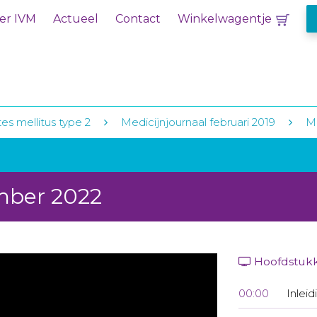
er IVM
Actueel
Contact
Winkelwagentje
es mellitus type 2
Medicijnjournaal februari 2019
M
mber 2022
Hoofdstuk
00:00
Inleid