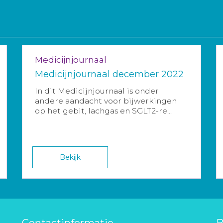
Medicijnjournaal
Medicijnjournaal december 2022
In dit Medicijnjournaal is onder
andere aandacht voor bijwerkingen
op het gebit, lachgas en SGLT2-re...
Bekijk