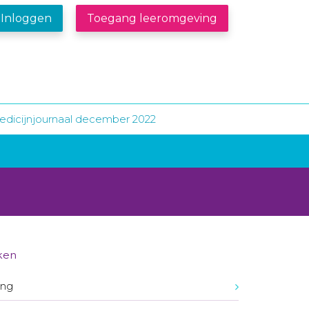
Inloggen
Toegang leeromgeving
edicijnjournaal december 2022
ken
ing