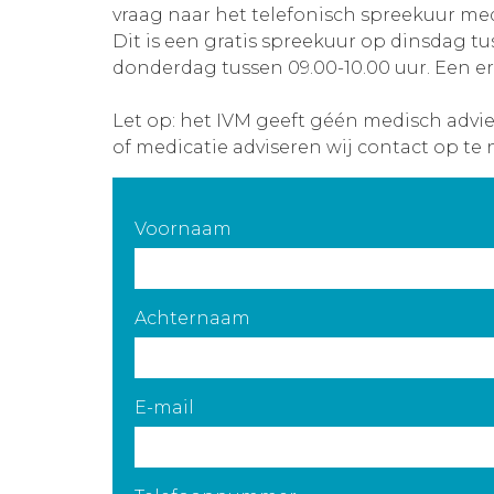
vraag naar het telefonisch spreekuur med
Dit is een gratis spreekuur op dinsdag tu
donderdag tussen 09.00-10.00 uur. Een er
Let op: het IVM geeft géén medisch advi
of medicatie adviseren wij contact op te 
Voornaam
Achternaam
E-mail