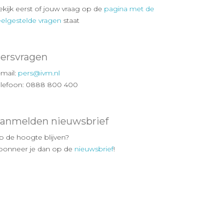
ekijk eerst of jouw vraag op de
pagina met de
eelgestelde vragen
staat
ersvragen
-mail:
pers@ivm.nl
elefoon: 0888 800 400
anmelden nieuwsbrief
p de hoogte blijven?
bonneer je dan op de
nieuwsbrief
!