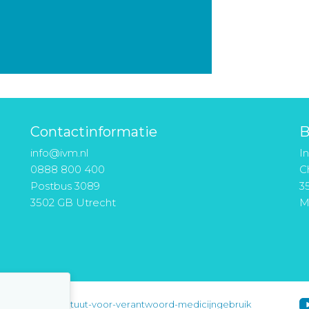
Contactinformatie
B
info@ivm.nl
I
0888 800 400
Ch
Postbus 3089
3
3502 GB Utrecht
M
instituut-voor-verantwoord-medicijngebruik