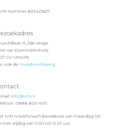
SIN nummer 803423627
ezoekadres
urchilllaan 11, 5de etage
Piet van Dommelenhuis)
527 GV Utrecht
ie ook de
routebeschrijving
ontact
-mail:
info@ivm.nl
elefoon: 0888 800 400
et IVM is telefonisch bereikbaar van maandag tot
 met vrijdag van 9.00 tot 12.30 uur.