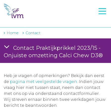
VMI
FTO voorbereiding
IVM-academie
Home
Contact
Zorginstellingen
Contact Praktijkprikkel 2023/15 -
Voorschrijfgedrag
Onjuiste omzetting Calci Chew D3®
Projecten
Over IVM
Heb je vragen of opmerkingen? Bekijk dan eerst
de
pagina met veelgestelde vragen
. Indien jouw
Actueel
vraag hier niet tussen staat, neem dan contact
met ons op via onderstaand contactformulier.
Contact
Wij streven ernaar binnen twee werkdagen jouw
bericht te beantwoorden.
Winkelwagentje