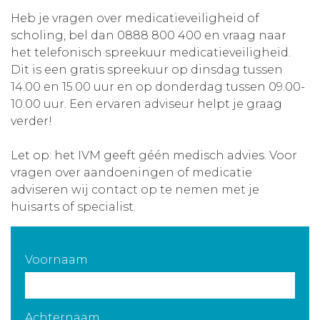
Heb je vragen over medicatieveiligheid of
Aanmelden nieuwsbrief
scholing, bel dan 0888 800 400 en vraag naar
het telefonisch spreekuur medicatieveiligheid.
Inloggen
Dit is een gratis spreekuur op dinsdag tussen
14.00 en 15.00 uur en op donderdag tussen 09.00-
10.00 uur. Een ervaren adviseur helpt je graag
Toegang leeromgeving
verder!
Let op: het IVM geeft géén medisch advies. Voor
vragen over aandoeningen of medicatie
adviseren wij contact op te nemen met je
huisarts of specialist.
Voornaam
Achternaam