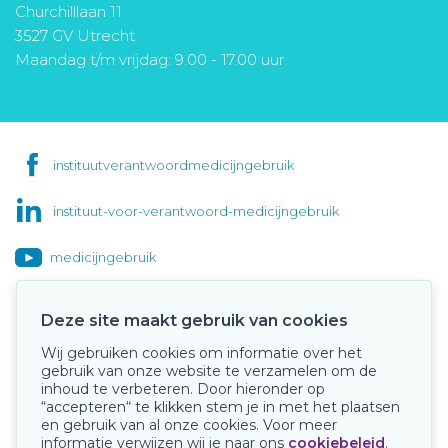
Churchilllaan 11
3527 GV Utrecht
Maandag t/m vrijdag: 9.00 - 17.00 uur
instituutverantwoordmedicijngebruik
instituut-voor-verantwoord-medicijngebruik
medicijngebruik
Deze site maakt gebruik van cookies
Wij gebruiken cookies om informatie over het
Onze keurmerken
gebruik van onze website te verzamelen om de
inhoud te verbeteren. Door hieronder op
“accepteren“ te klikken stem je in met het plaatsen
en gebruik van al onze cookies. Voor meer
informatie verwijzen wij je naar ons
cookiebeleid
.