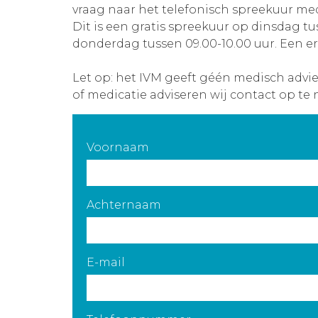
vraag naar het telefonisch spreekuur med
Dit is een gratis spreekuur op dinsdag tu
donderdag tussen 09.00-10.00 uur. Een er
Let op: het IVM geeft géén medisch advi
of medicatie adviseren wij contact op te 
Voornaam
Achternaam
E-mail