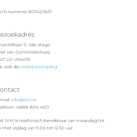
SIN nummer 803423627
ezoekadres
urchilllaan 11, 5de etage
Piet van Dommelenhuis)
527 GV Utrecht
ie ook de
routebeschrijving
ontact
-mail:
info@ivm.nl
elefoon: 0888 800 400
et IVM is telefonisch bereikbaar van maandag tot
 met vrijdag van 9.00 tot 12.30 uur.