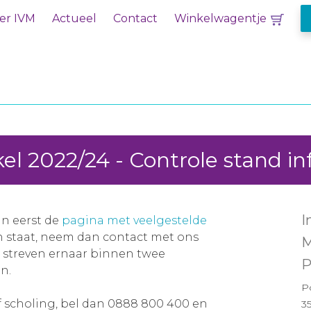
er IVM
Actueel
Contact
Winkelwagentje
kel 2022/24 - Controle stand 
I
an eerst de
pagina met veelgestelde
en staat, neem dan contact met ons
M
j streven ernaar binnen twee
P
n.
P
f scholing, bel dan 0888 800 400 en
3