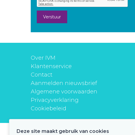
Verstuur
Over IVM
Klantenservice
Contact
Aanmelden nieuwsbrief
Algemene voorwaarden
Privacyverklaring
Cookiebeleid
Deze site maakt gebruik van cookies
instituutverantwoordmedicijngebruik