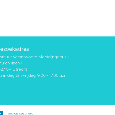
ezoekadres
nstituut Verantwoord Medicijngebruik
urchilllaan 11
527 GV Utrecht
aandag t/m vrijdag: 9.00 - 17.00 uur
medicijngebruik