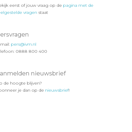
ekijk eerst of jouw vraag op de
pagina met de
eelgestelde vragen
staat
ersvragen
-mail:
pers@ivm.nl
elefoon: 0888 800 400
anmelden nieuwsbrief
p de hoogte blijven?
bonneer je dan op de
nieuwsbrief
!