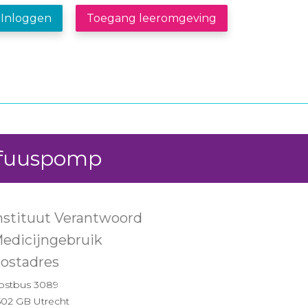
Inloggen
Toegang leeromgeving
infuuspomp
nstituut Verantwoord
edicijngebruik
ostadres
ostbus 3089
502 GB Utrecht