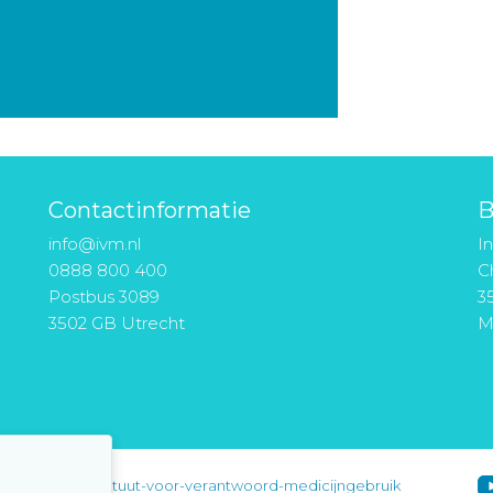
Contactinformatie
B
info@ivm.nl
I
0888 800 400
Ch
Postbus 3089
3
3502 GB Utrecht
M
instituut-voor-verantwoord-medicijngebruik