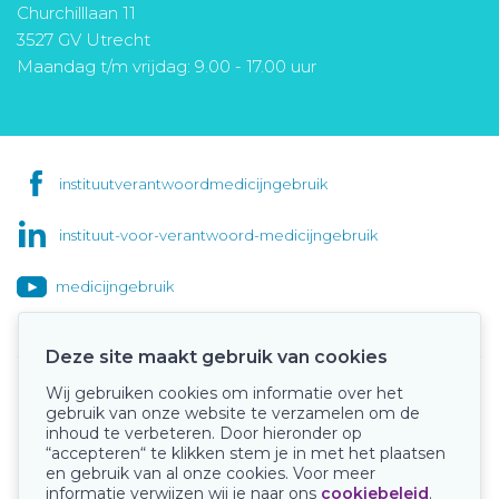
Churchilllaan 11
3527 GV Utrecht
Maandag t/m vrijdag: 9.00 - 17.00 uur
instituutverantwoordmedicijngebruik
instituut-voor-verantwoord-medicijngebruik
medicijngebruik
Deze site maakt gebruik van cookies
Wij gebruiken cookies om informatie over het
Onze keurmerken
gebruik van onze website te verzamelen om de
inhoud te verbeteren. Door hieronder op
“accepteren“ te klikken stem je in met het plaatsen
en gebruik van al onze cookies. Voor meer
informatie verwijzen wij je naar ons
cookiebeleid
.