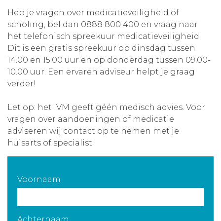
Heb je vragen over medicatieveiligheid of
Aanmelden nieuwsbrief
scholing, bel dan 0888 800 400 en vraag naar
het telefonisch spreekuur medicatieveiligheid.
Inloggen
Dit is een gratis spreekuur op dinsdag tussen
14.00 en 15.00 uur en op donderdag tussen 09.00-
10.00 uur. Een ervaren adviseur helpt je graag
Toegang leeromgeving
verder!
Let op: het IVM geeft géén medisch advies. Voor
vragen over aandoeningen of medicatie
adviseren wij contact op te nemen met je
huisarts of specialist.
Voornaam
Achternaam