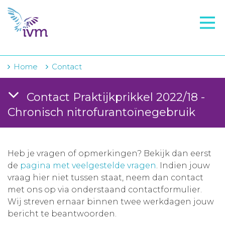
VMI
FTO voorbereiding
IVM-academie
Home
Contact
Zorginstellingen
Contact Praktijkprikkel 2022/18 -
Voorschrijfgedrag
Chronisch nitrofurantoïnegebruik
Projecten
Over IVM
Heb je vragen of opmerkingen? Bekijk dan eerst
de
pagina met veelgestelde vragen
. Indien jouw
Actueel
vraag hier niet tussen staat, neem dan contact
met ons op via onderstaand contactformulier.
Contact
Wij streven ernaar binnen twee werkdagen jouw
bericht te beantwoorden.
Winkelwagentje