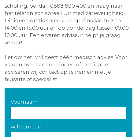
scholing, bel dan 0888 800 400 en vraag naar
Aanmelden nieuwsbrief
het telefonisch spreekuur medicatieveiligheid.
Dit is een gratis spreekuur op dinsdag tussen
Inloggen
14.00 en 15.00 uur en op donderdag tussen 09.00-
10.00 uur. Een ervaren adviseur helpt je graag
verder!
Toegang leeromgeving
Let op: het IVM geeft géén medisch advies. Voor
vragen over aandoeningen of medicatie
adviseren wij contact op te nemen met je
huisarts of specialist.
Voornaam
Achternaam