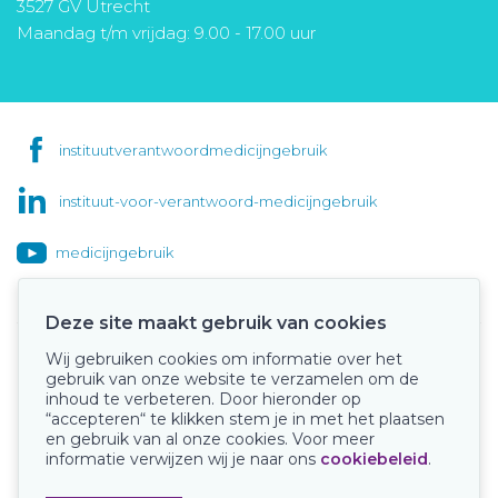
3527 GV Utrecht
Maandag t/m vrijdag: 9.00 - 17.00 uur
instituutverantwoordmedicijngebruik
instituut-voor-verantwoord-medicijngebruik
medicijngebruik
Deze site maakt gebruik van cookies
Wij gebruiken cookies om informatie over het
Onze keurmerken
gebruik van onze website te verzamelen om de
inhoud te verbeteren. Door hieronder op
“accepteren“ te klikken stem je in met het plaatsen
en gebruik van al onze cookies. Voor meer
informatie verwijzen wij je naar ons
cookiebeleid
.