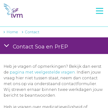
VMI
FTO voorbereiding
IVM-academie
Home
Contact
Zorginstellingen
Contact Soa en PrEP
Voorschrijfgedrag
Projecten
Heb je vragen of opmerkingen? Bekijk dan eerst
Over IVM
de
pagina met veelgestelde vragen
. Indien jouw
vraag hier niet tussen staat, neem dan contact
Actueel
met ons op via onderstaand contactformulier.
Wij streven ernaar binnen twee werkdagen jouw
Contact
bericht te beantwoorden.
Winkelwagentje
Heb je vragen over medicatieveiligheid of