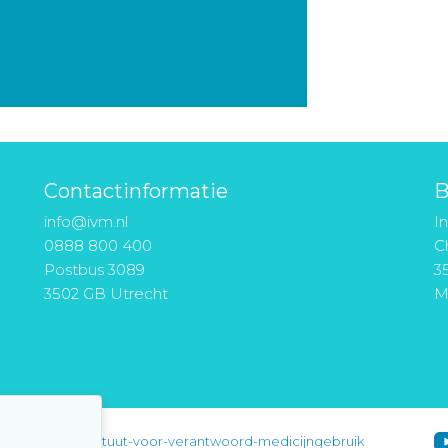
Contactinformatie
B
info@ivm.nl
I
0888 800 400
Ch
Postbus 3089
3
3502 GB Utrecht
M
instituut-voor-verantwoord-medicijngebruik