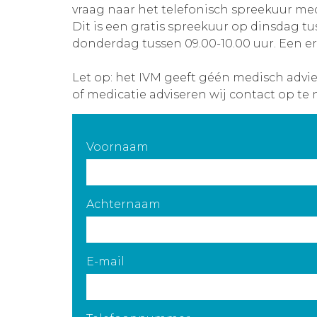
vraag naar het telefonisch spreekuur med
Dit is een gratis spreekuur op dinsdag tu
donderdag tussen 09.00-10.00 uur. Een er
Let op: het IVM geeft géén medisch advi
of medicatie adviseren wij contact op te 
Voornaam
Achternaam
E-mail