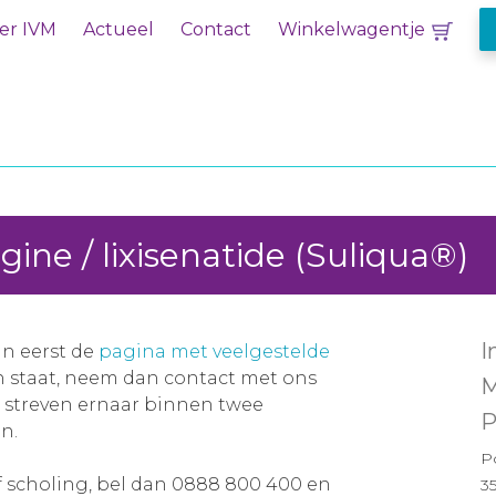
er IVM
Actueel
Contact
Winkelwagentje
gine / lixisenatide (Suliqua®)
I
an eerst de
pagina met veelgestelde
en staat, neem dan contact met ons
M
j streven ernaar binnen twee
P
n.
P
f scholing, bel dan 0888 800 400 en
3