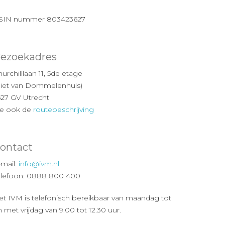
SIN nummer 803423627
ezoekadres
urchilllaan 11, 5de etage
Piet van Dommelenhuis)
527 GV Utrecht
ie ook de
routebeschrijving
ontact
-mail:
info@ivm.nl
elefoon: 0888 800 400
et IVM is telefonisch bereikbaar van maandag tot
 met vrijdag van 9.00 tot 12.30 uur.