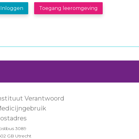
Inloggen
Toegang leeromgeving
nstituut Verantwoord
edicijngebruik
ostadres
ostbus 3089
502 GB Utrecht