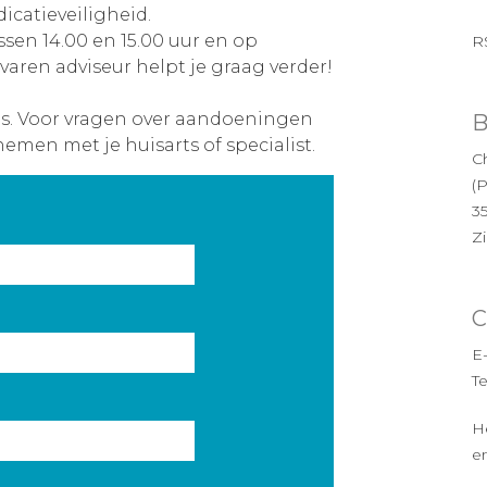
icatieveiligheid.
ssen 14.00 en 15.00 uur en op
R
varen adviseur helpt je graag verder!
es. Voor vragen over aandoeningen
B
nemen met je huisarts of specialist.
Ch
(
3
Z
C
E
T
H
en