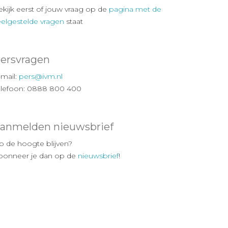
ekijk eerst of jouw vraag op de
pagina met de
eelgestelde vragen
staat
ersvragen
-mail:
pers@ivm.nl
elefoon: 0888 800 400
anmelden nieuwsbrief
p de hoogte blijven?
bonneer je dan op de
nieuwsbrief
!