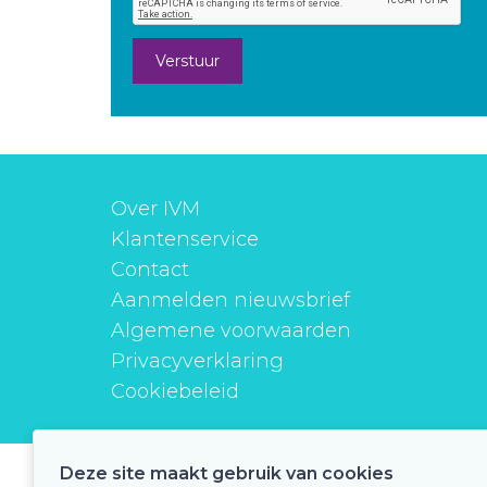
Verstuur
Over IVM
Klantenservice
Contact
Aanmelden nieuwsbrief
Algemene voorwaarden
Privacyverklaring
Cookiebeleid
Deze site maakt gebruik van cookies
instituutverantwoordmedicijngebruik