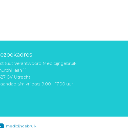
ezoekadres
nstituut Verantwoord Medicijngebruik
urchilllaan 11
527 GV Utrecht
aandag t/m vrijdag: 9.00 - 17.00 uur
medicijngebruik