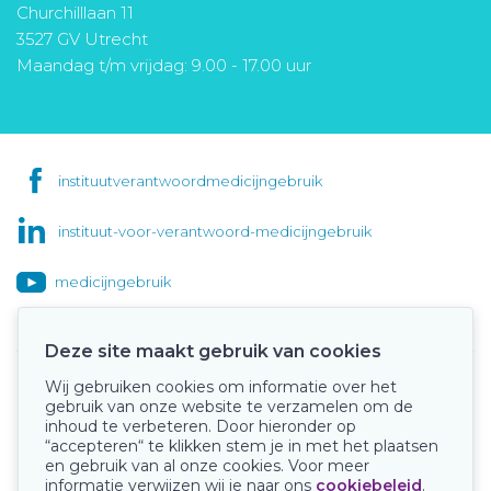
Churchilllaan 11
3527 GV Utrecht
Maandag t/m vrijdag: 9.00 - 17.00 uur
instituutverantwoordmedicijngebruik
instituut-voor-verantwoord-medicijngebruik
medicijngebruik
Deze site maakt gebruik van cookies
Wij gebruiken cookies om informatie over het
Onze keurmerken
gebruik van onze website te verzamelen om de
inhoud te verbeteren. Door hieronder op
“accepteren“ te klikken stem je in met het plaatsen
en gebruik van al onze cookies. Voor meer
informatie verwijzen wij je naar ons
cookiebeleid
.