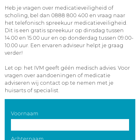
Heb je vragen over medicatieveiligheid of
Aanmelden nieuwsbrief
scholing, bel dan 0888 800 400 en vraag naar
het telefonisch spreekuur medicatieveiligheid.
Inloggen
Dit is een gratis spreekuur op dinsdag tussen
14.00 en 15.00 uur en op donderdag tussen 09.00-
10.00 uur. Een ervaren adviseur helpt je graag
Toegang leeromgeving
verder!
Let op: het IVM geeft géén medisch advies. Voor
vragen over aandoeningen of medicatie
adviseren wij contact op te nemen met je
huisarts of specialist.
Voornaam
Achternaam