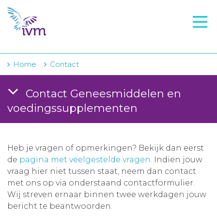
VMI
FTO voorbereiding
IVM-academie
Home
Contact
Zorginstellingen
Contact Geneesmiddelen en
Voorschrijfgedrag
voedingssupplementen
Projecten
Over IVM
Heb je vragen of opmerkingen? Bekijk dan eerst
de
pagina met veelgestelde vragen
. Indien jouw
Actueel
vraag hier niet tussen staat, neem dan contact
met ons op via onderstaand contactformulier.
Contact
Wij streven ernaar binnen twee werkdagen jouw
bericht te beantwoorden.
Winkelwagentje