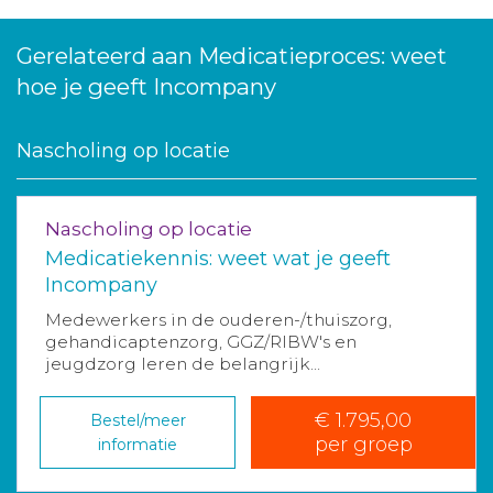
Gerelateerd aan Medicatieproces: weet
hoe je geeft Incompany
Nascholing op locatie
Nascholing op locatie
Medicatiekennis: weet wat je geeft
Incompany
Medewerkers in de ouderen-/thuiszorg,
gehandicaptenzorg, GGZ/RIBW's en
jeugdzorg leren de belangrijk...
€ 1.795,00
Bestel/meer
per groep
informatie