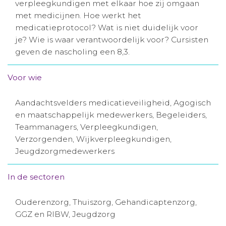
verpleegkundigen met elkaar hoe zij omgaan
Aanmelden nieuwsbrief
met medicijnen. Hoe werkt het
medicatieprotocol? Wat is niet duidelijk voor
je? Wie is waar verantwoordelijk voor? Cursisten
Inloggen
geven de nascholing een 8,3.
Toegang leeromgeving
Voor wie
Aandachtsvelders medicatieveiligheid, Agogisch
en maatschappelijk medewerkers, Begeleiders,
Teammanagers, Verpleegkundigen,
Verzorgenden, Wijkverpleegkundigen,
Jeugdzorgmedewerkers
In de sectoren
Ouderenzorg, Thuiszorg, Gehandicaptenzorg,
GGZ en RIBW, Jeugdzorg