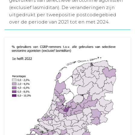
gebruikers van selectieve serotonine agonisten
(exclusief lasmiditan). De veranderingen zijn
Aanmelden nieuwsbrief
uitgedrukt per tweepositie postcodegebied
over de periode van 2021 tot en met 2024.
Inloggen
Toegang leeromgeving