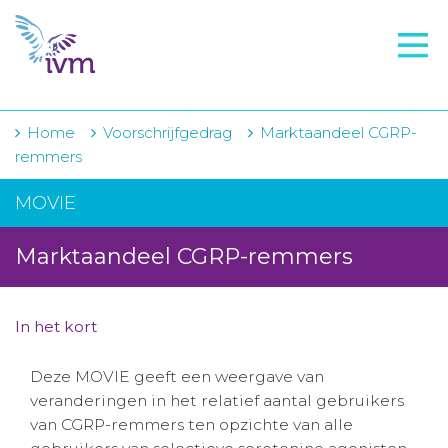
VMI
FTO voorbereiding
IVM-academie
Home
Voorschrijfgedrag
Marktaandeel CGRP-
remmers
Zorginstellingen
MOVIE
Voorschrijfgedrag
Marktaandeel CGRP-remmers
Projecten
Over IVM
In het kort
Actueel
Deze MOVIE geeft een weergave van
Contact
veranderingen in het relatief aantal gebruikers
van CGRP-remmers ten opzichte van alle
Winkelwagentje