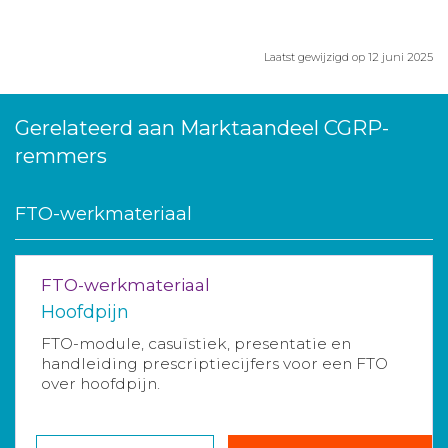
Laatst gewijzigd op 12 juni 2025
Gerelateerd aan Marktaandeel CGRP-
remmers
FTO-werkmateriaal
FTO-werkmateriaal
Hoofdpijn
FTO-module, casuïstiek, presentatie en
handleiding prescriptiecijfers voor een FTO
over hoofdpijn.