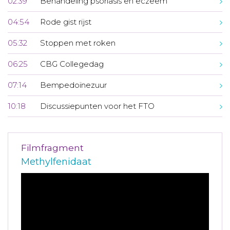
02:39
Behandeling psoriasis en eczeem
04:54
Rode gist rijst
05:32
Stoppen met roken
06:25
CBG Collegedag
07:14
Bempedoïnezuur
10:18
Discussiepunten voor het FTO
Filmfragment
Methylfenidaat