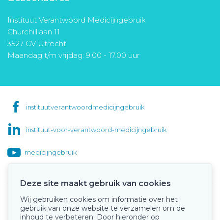
Instituut Verantwoord Medicijngebruik
Churchilllaan 11
3527 GV Utrecht
Maandag t/m vrijdag: 9.00 - 17.00 uur
instituutverantwoordmedicijngebruik
instituut-voor-verantwoord-medicijngebruik
medicijngebruik
Deze site maakt gebruik van cookies
Wij gebruiken cookies om informatie over het
Onze keurmerken
gebruik van onze website te verzamelen om de
inhoud te verbeteren. Door hieronder op