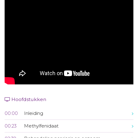
Aanmelden nieuwsbrief
Inloggen
Toegang leeromgeving
Hoofdstukken
00:00
Inleiding
00:23
Methylfenidaat