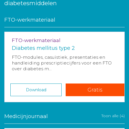
diabetesmiddelen
FTO-werkmateriaal
FTO-werkmateriaal
Diabetes mellitus type 2
FTO-modules, casuïstiek, presentaties en
handleiding prescriptiecijfers voor een FTO
over diabetes m...
Gratis
Download
Medicijnjournaal
Toon alle (4)