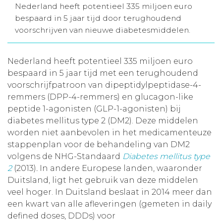
Nederland heeft potentieel 335 miljoen euro
Aanmelden nieuwsbrief
bespaard in 5 jaar tijd door terughoudend
voorschrijven van nieuwe diabetesmiddelen.
Inloggen
Nederland heeft potentieel 335 miljoen euro
bespaard in 5 jaar tijd met een terughoudend
Toegang leeromgeving
voorschrijfpatroon van dipeptidylpeptidase-4-
remmers (DPP-4-remmers) en glucagon-like
peptide 1-agonisten (GLP-1-agonisten) bij
diabetes mellitus type 2 (DM2). Deze middelen
worden niet aanbevolen in het medicamenteuze
stappenplan voor de behandeling van DM2
volgens de NHG-Standaard
Diabetes mellitus type
2
(2013)
.
In andere Europese landen, waaronder
Duitsland, ligt het gebruik van deze middelen
veel hoger. In Duitsland beslaat in 2014 meer dan
een kwart van alle afleveringen (gemeten in daily
defined doses, DDDs) voor