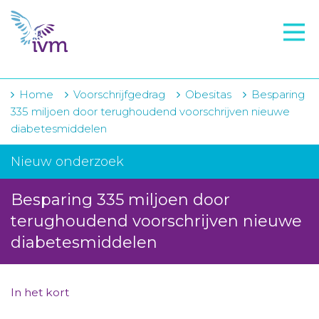
VMI
FTO voorbereiding
IVM-academie
Home
Voorschrijfgedrag
Obesitas
Besparing
335 miljoen door terughoudend voorschrijven nieuwe
Zorginstellingen
diabetesmiddelen
Voorschrijfgedrag
Nieuw onderzoek
Projecten
Besparing 335 miljoen door
Over IVM
terughoudend voorschrijven nieuwe
diabetesmiddelen
Actueel
Contact
In het kort
Winkelwagentje