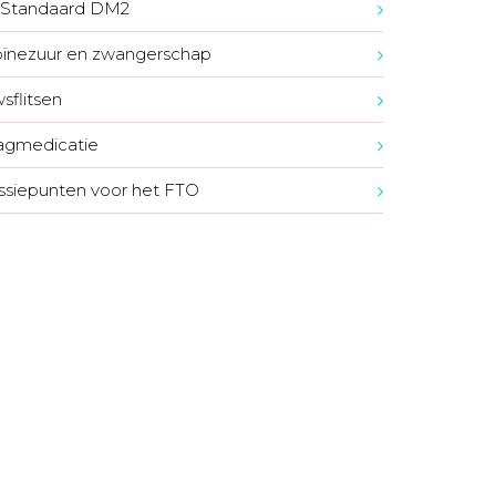
Standaard DM2
oïnezuur en zwangerschap
sflitsen
agmedicatie
ssiepunten voor het FTO