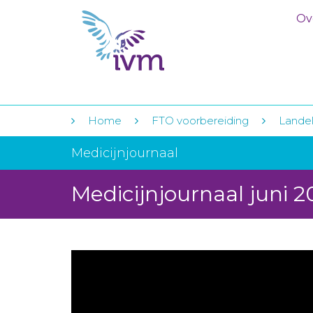
Ov
Home
FTO voorbereiding
Landeli
Medicijnjournaal
Medicijnjournaal juni 2