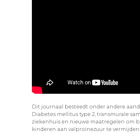
Dit journaal besteedt onder andere aa
Diabetes mellitus type 2, transmurale sa
ziekenhuis en nieuwe maatregelen om b
kinderen aan valproïnezuur te vermijden