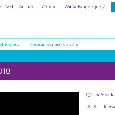
er IVM
Actueel
Contact
Winkelwagentje
jke cijfers
Medicijnjournaal juni 2018
018
Hoofdstuk
00:00
Inleid