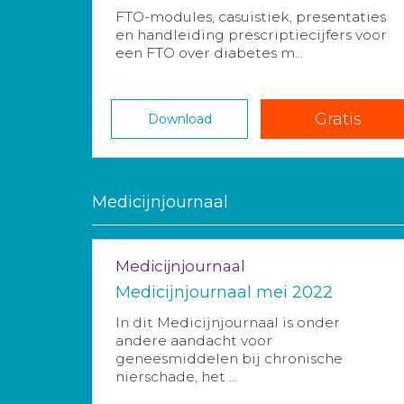
FTO-modules, casuïstiek, presentaties
en handleiding prescriptiecijfers voor
een FTO over diabetes m...
Gratis
Download
Medicijnjournaal
Medicijnjournaal
Medicijnjournaal mei 2022
In dit Medicijnjournaal is onder
andere aandacht voor
geneesmiddelen bij chronische
nierschade, het ...