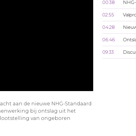
00:38
NHG-
02:55
Valpr
04:28
Nieuw
06:46
Ontsl
09:33
Discu
ndacht aan de nieuwe NHG-Standaard
menwerking bij ontslag uit het
lootstelling van ongeboren
.