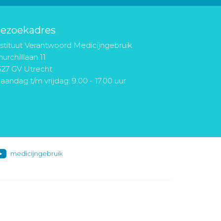
ezoekadres
nstituut Verantwoord Medicijngebruik
urchilllaan 11
527 GV Utrecht
aandag t/m vrijdag: 9.00 - 17.00 uur
medicijngebruik