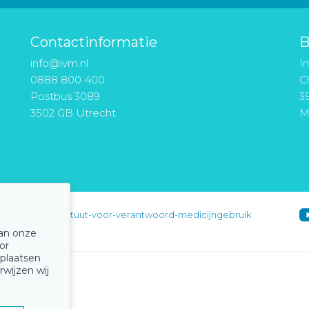
Contactinformatie
B
info@ivm.nl
I
0888 800 400
Ch
Postbus 3089
3
3502 GB Utrecht
M
instituut-voor-verantwoord-medicijngebruik
van onze
or
 plaatsen
rwijzen wij