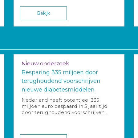
Bekijk
Nieuw onderzoek
Besparing 335 miljoen door
terughoudend voorschrijven
nieuwe diabetesmiddelen
Nederland heeft potentieel 335
miljoen euro bespaard in 5 jaar tijd
door terughoudend voorschrijven ...