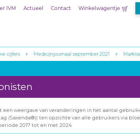
er IVM
Actueel
Contact
Winkelwagentje
ke cijfers
Medicijnjournaal september 2021
Markta
onisten
een weergave van veranderingen in het aantal gebruiker
dag (Saxenda®)) ten opzichte van alle gebruikers via bl
 periode 2017 tot en met 2024.