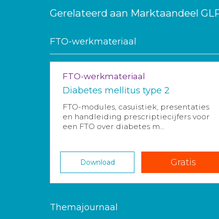
Gerelateerd aan Marktaandeel GL
FTO-werkmateriaal
FTO-werkmateriaal
Diabetes mellitus type 2
FTO-modules, casuïstiek, presentaties
en handleiding prescriptiecijfers voor
een FTO over diabetes m...
Gratis
Download
Themajournaal