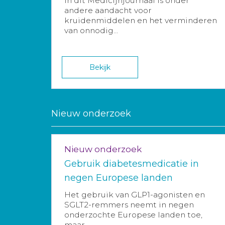
In dit Medicijnjournaal is onder
andere aandacht voor
kruidenmiddelen en het verminderen
van onnodig...
Bekijk
Nieuw onderzoek
Nieuw onderzoek
Gebruik diabetesmedicatie in
negen Europese landen
Het gebruik van GLP1-agonisten en
SGLT2-remmers neemt in negen
onderzochte Europese landen toe,
maar...