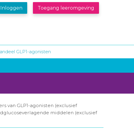
Inloggen
Toegang leeromgeving
andeel GLP1-agonisten
s van GLP1-agonisten (exclusief
oedglucoseverlagende middelen (exclusief