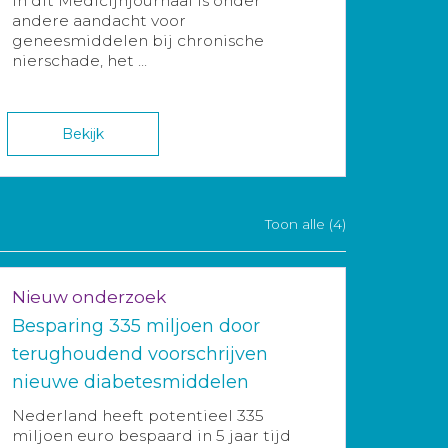
In dit Medicijnjournaal is onder
andere aandacht voor
geneesmiddelen bij chronische
nierschade, het ...
Bekijk
Toon alle (4)
Nieuw onderzoek
Besparing 335 miljoen door
terughoudend voorschrijven
nieuwe diabetesmiddelen
Nederland heeft potentieel 335
miljoen euro bespaard in 5 jaar tijd