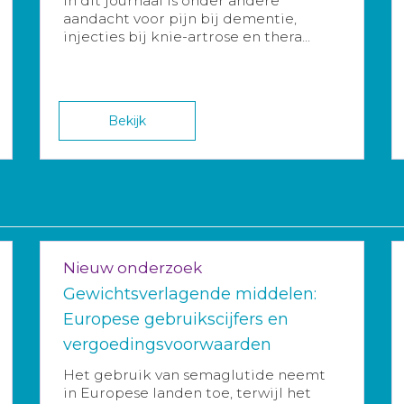
In dit journaal is onder andere
aandacht voor pijn bij dementie,
injecties bij knie-artrose en thera...
Bekijk
Nieuw onderzoek
Gewichtsverlagende middelen:
Europese gebruikscijfers en
vergoedingsvoorwaarden
Het gebruik van semaglutide neemt
in Europese landen toe, terwijl het