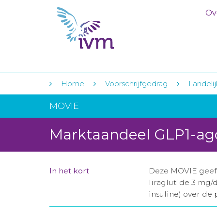
Ov
Home
Voorschrijfgedrag
Landelij
MOVIE
Marktaandeel GLP1-ag
In het kort
Deze MOVIE geeft 
liraglutide 3 mg/
insuline) over de