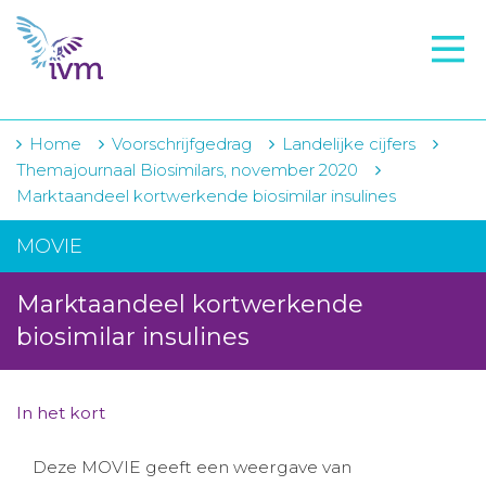
VMI
FTO voorbereiding
IVM-academie
Home
Voorschrijfgedrag
Landelijke cijfers
Themajournaal Biosimilars, november 2020
Zorginstellingen
Marktaandeel kortwerkende biosimilar insulines
Voorschrijfgedrag
MOVIE
Projecten
Marktaandeel kortwerkende
Over IVM
biosimilar insulines
Actueel
In het kort
Contact
Deze MOVIE geeft een weergave van
Winkelwagentje