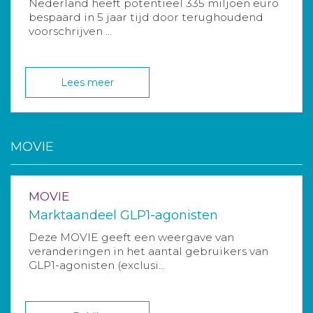
Nederland heeft potentieel 335 miljoen euro
bespaard in 5 jaar tijd door terughoudend
voorschrijven ...
Lees meer
MOVIE
MOVIE
Marktaandeel GLP1-agonisten
Deze MOVIE geeft een weergave van
veranderingen in het aantal gebruikers van
GLP1-agonisten (exclusi...