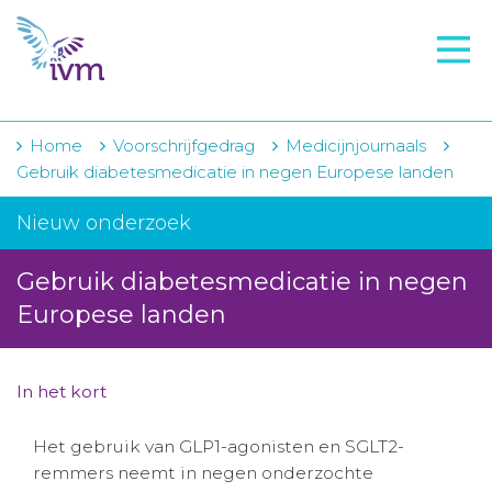
VMI
FTO voorbereiding
IVM-academie
Home
Voorschrijfgedrag
Medicijnjournaals
Gebruik diabetesmedicatie in negen Europese landen
Zorginstellingen
Nieuw onderzoek
Voorschrijfgedrag
Gebruik diabetesmedicatie in negen
Projecten
Europese landen
Over IVM
Actueel
In het kort
Contact
Het gebruik van GLP1-agonisten en SGLT2-
remmers neemt in negen onderzochte
Winkelwagentje