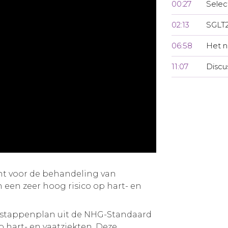
00:27
Selec
02:13
SGLT2
06:58
Het n
11:07
Discu
ht voor de behandeling van
 een zeer hoog risico op hart- en
 stappenplan uit de NHG-Standaard
p hart- en vaatziekten. Deze