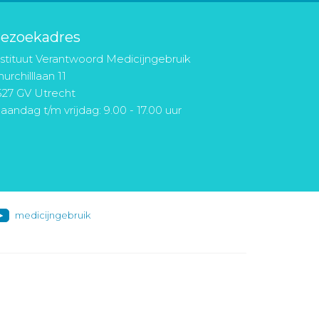
ezoekadres
nstituut Verantwoord Medicijngebruik
urchilllaan 11
527 GV Utrecht
aandag t/m vrijdag: 9.00 - 17.00 uur
medicijngebruik