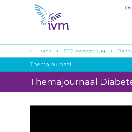
Ov
Home
FTO voorbereiding
Themaj
Themajournaal
Themajournaal Diabete