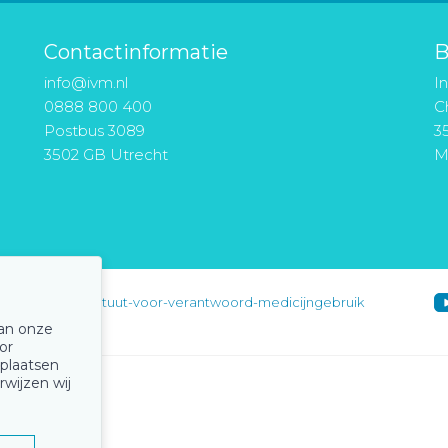
Contactinformatie
B
info@ivm.nl
I
0888 800 400
Ch
Postbus 3089
3
3502 GB Utrecht
M
instituut-voor-verantwoord-medicijngebruik
van onze
or
 plaatsen
rwijzen wij