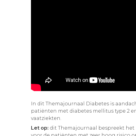
In dit Themajournaal Diabetes is aandac
patiënten met diabetes mellitus type 2 en
vaatziekten.
Let op:
dit Themajournaal bespreekt het
voor de patiënten met zeer hoog risico o