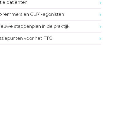
tie patiënten
-remmers en GLP1-agonisten
ieuwe stappenplan in de praktijk
ssiepunten voor het FTO