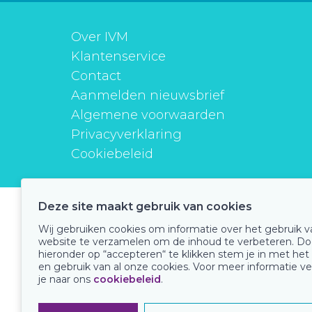
Over IVM
Klantenservice
Contact
Aanmelden nieuwsbrief
Algemene voorwaarden
Privacyverklaring
Cookiebeleid
Deze site maakt gebruik van cookies
instituutverantwoordmedicijngebruik
Wij gebruiken cookies om informatie over het gebruik 
website te verzamelen om de inhoud te verbeteren. Do
hieronder op “accepteren“ te klikken stem je in met het
en gebruik van al onze cookies. Voor meer informatie ve
Onze keurmerken
je naar ons
cookiebeleid
.