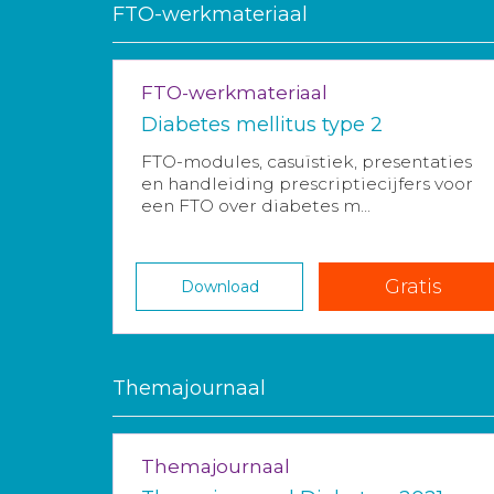
FTO-werkmateriaal
FTO-werkmateriaal
Diabetes mellitus type 2
FTO-modules, casuïstiek, presentaties
en handleiding prescriptiecijfers voor
een FTO over diabetes m...
Gratis
Download
Themajournaal
Themajournaal