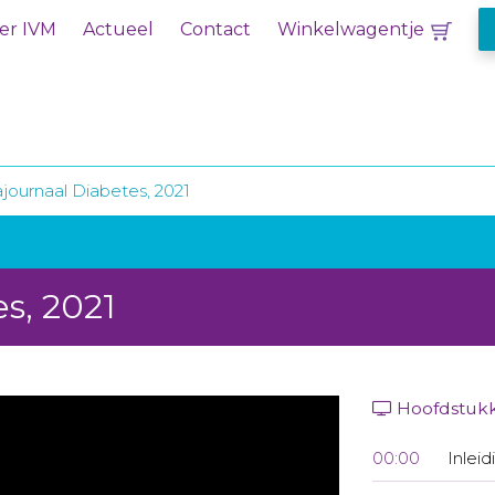
er IVM
Actueel
Contact
Winkelwagentje
ournaal Diabetes, 2021
s, 2021
Hoofdstuk
00:00
Inleid