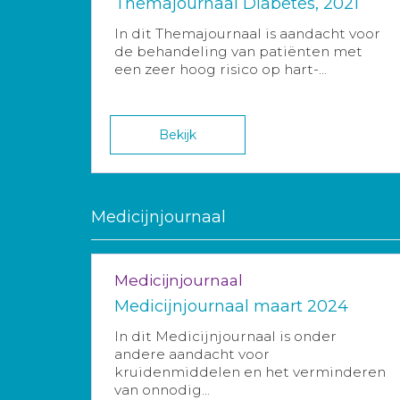
Themajournaal Diabetes, 2021
In dit Themajournaal is aandacht voor
de behandeling van patiënten met
een zeer hoog risico op hart-...
Bekijk
Medicijnjournaal
Medicijnjournaal
Medicijnjournaal maart 2024
In dit Medicijnjournaal is onder
andere aandacht voor
kruidenmiddelen en het verminderen
van onnodig...