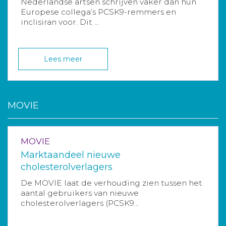
Nederlandse artsen schrijven vaker dan hun
Europese collega’s PCSK9-remmers en
inclisiran voor. Dit ...
Lees meer
MOVIE
MOVIE
Marktaandeel nieuwe
cholesterolverlagers
De MOVIE laat de verhouding zien tussen het
aantal gebruikers van nieuwe
cholesterolverlagers (PCSK9...