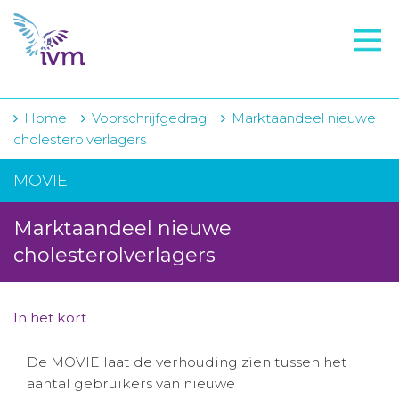
VMI
FTO voorbereiding
IVM-academie
Home
Voorschrijfgedrag
Marktaandeel nieuwe
cholesterolverlagers
Zorginstellingen
MOVIE
Voorschrijfgedrag
Marktaandeel nieuwe
Projecten
cholesterolverlagers
Over IVM
Actueel
In het kort
Contact
De MOVIE laat de verhouding zien tussen het
aantal gebruikers van nieuwe
Winkelwagentje