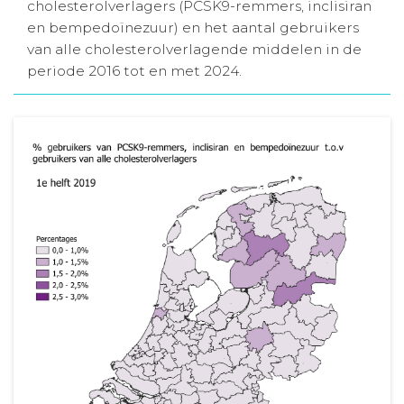
cholesterolverlagers (PCSK9-remmers, inclisiran
Aanmelden nieuwsbrief
en bempedoïnezuur) en het aantal gebruikers
van alle cholesterolverlagende middelen in de
periode 2016 tot en met 2024.
Inloggen
Toegang leeromgeving