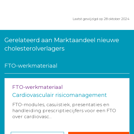
Laatst gewijzigd op 28 oktober 2024
Gerelateerd aan Marktaandeel nieuwe
cholesterolverlagers
FTO-werkmateriaal
FTO-werkmateriaal
Cardiovasculair risicomanagement
FTO-modules, casuïstiek, presentaties en
handleiding prescriptiecijfers voor een FTO
over cardiovasc...