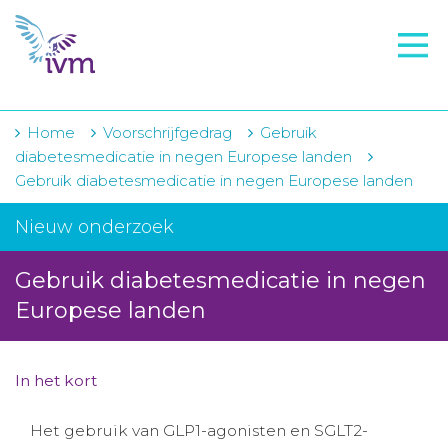
VMI
FTO voorbereiding
IVM-academie
Home
Voorschrijfgedrag
Gebruik
diabetesmedicatie in negen Europese landen
Zorginstellingen
Gebruik diabetesmedicatie in negen Europese landen
Voorschrijfgedrag
Nieuw onderzoek
Projecten
Gebruik diabetesmedicatie in negen
Over IVM
Europese landen
Actueel
In het kort
Contact
Het gebruik van GLP1-agonisten en SGLT2-
Winkelwagentje