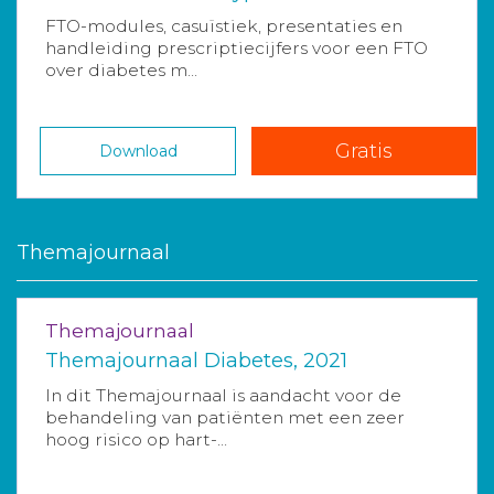
FTO-modules, casuïstiek, presentaties en
handleiding prescriptiecijfers voor een FTO
over diabetes m...
Gratis
Download
Themajournaal
Themajournaal
Themajournaal Diabetes, 2021
In dit Themajournaal is aandacht voor de
behandeling van patiënten met een zeer
hoog risico op hart-...