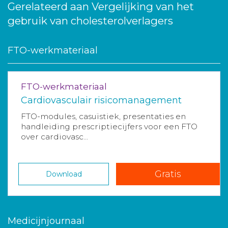
Gerelateerd aan Vergelijking van het
gebruik van cholesterolverlagers
FTO-werkmateriaal
FTO-werkmateriaal
Cardiovasculair risicomanagement
FTO-modules, casuïstiek, presentaties en
handleiding prescriptiecijfers voor een FTO
over cardiovasc...
Gratis
Download
Medicijnjournaal