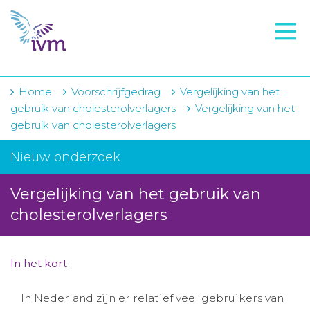
VMI
FTO voorbereiding
IVM-academie
Home
Voorschrijfgedrag
Vergelijking van het
gebruik van cholesterolverlagers
Vergelijking van het
Zorginstellingen
gebruik van cholesterolverlagers
Voorschrijfgedrag
Nieuw onderzoek
Projecten
Vergelijking van het gebruik van
Over IVM
cholesterolverlagers
Actueel
In het kort
Contact
In Nederland zijn er relatief veel gebruikers van
Winkelwagentje