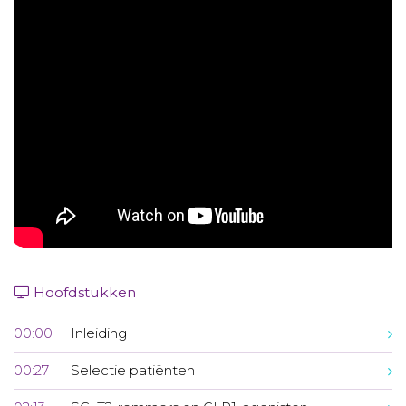
Aanmelden nieuwsbrief
Inloggen
Toegang leeromgeving
Hoofdstukken
00:00
Inleiding
00:27
Selectie patiënten