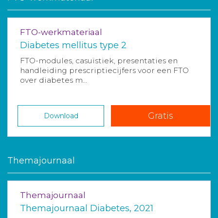
FTO-werkmateriaal
Diabetes mellitus type 2
FTO-modules, casuïstiek, presentaties en
handleiding prescriptiecijfers voor een FTO
over diabetes m...
Gratis
Download
Themajournaal
Themajournaal
Themajournaal Diabetes, 2021