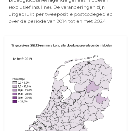
bloedglucoseverlagende geneesmiddelen
(exclusief insuline). De veranderingen zijn
Aanmelden nieuwsbrief
uitgedrukt per tweepositie postcodegebied
over de periode van 2014 tot en met 2024.
Inloggen
Toegang leeromgeving