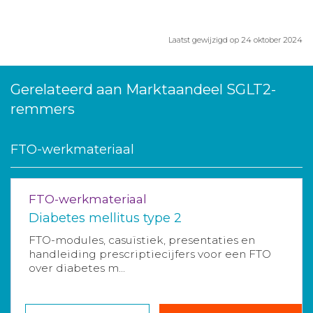
Laatst gewijzigd op 24 oktober 2024
Gerelateerd aan Marktaandeel SGLT2-
remmers
FTO-werkmateriaal
FTO-werkmateriaal
Diabetes mellitus type 2
FTO-modules, casuïstiek, presentaties en
handleiding prescriptiecijfers voor een FTO
over diabetes m...