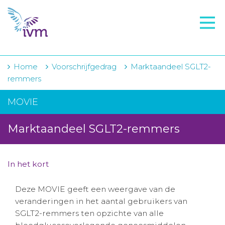
VMI
FTO voorbereiding
IVM-academie
Home
Voorschrijfgedrag
Marktaandeel SGLT2-
remmers
Zorginstellingen
MOVIE
Voorschrijfgedrag
Marktaandeel SGLT2-remmers
Projecten
Over IVM
In het kort
Actueel
Deze MOVIE geeft een weergave van de
Contact
veranderingen in het aantal gebruikers van
SGLT2-remmers ten opzichte van alle
Winkelwagentje