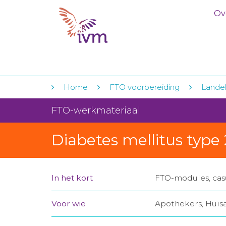
Ov
Home
FTO voorbereiding
Landeli
FTO-werkmateriaal
Diabetes mellitus type 
In het kort
FTO-modules, casu
Voor wie
Apothekers, Huis