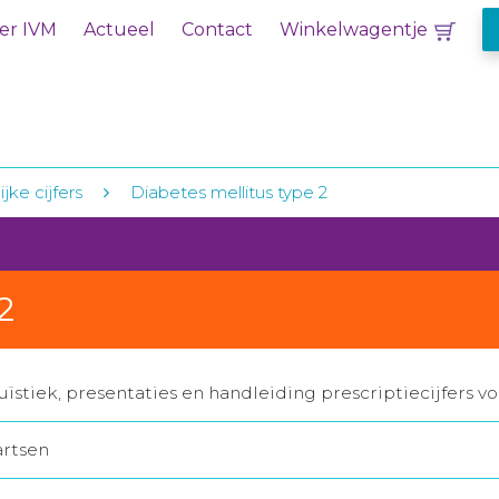
er IVM
Actueel
Contact
Winkelwagentje
jke cijfers
Diabetes mellitus type 2
2
ïstiek, presentaties en handleiding prescriptiecijfers v
artsen