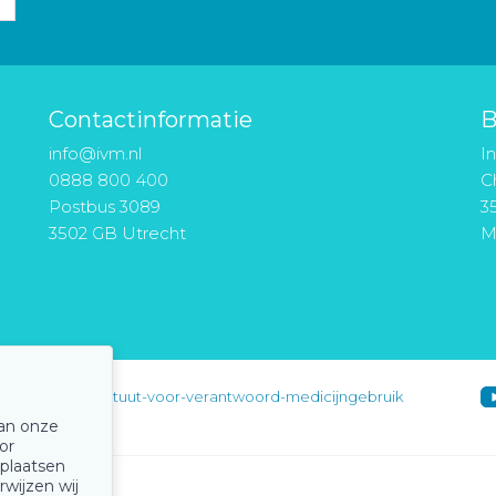
Contactinformatie
B
info@ivm.nl
I
0888 800 400
Ch
Postbus 3089
3
3502 GB Utrecht
M
instituut-voor-verantwoord-medicijngebruik
van onze
or
 plaatsen
rwijzen wij