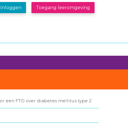
Inloggen
Toegang leeromgeving
oor een FTO over diabetes mellitus type 2