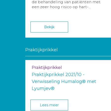
de behandeling van patiënten met
een zeer hoog risico op hart-...
Bekijk
Praktijkprikkel
Praktijkprikkel
Praktijkprikkel 2021/10 -
Verwisseling Humalog® met
Lyumjev®
Lees meer