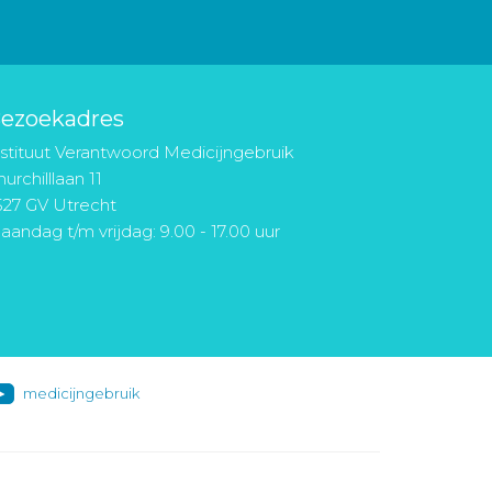
ezoekadres
nstituut Verantwoord Medicijngebruik
urchilllaan 11
527 GV Utrecht
aandag t/m vrijdag: 9.00 - 17.00 uur
medicijngebruik