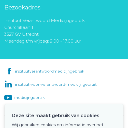
Bezoekadres
Instituut Verantwoord Medicijngebruik
Churchilllaan 11
3527 GV Utrecht
Maandag t/m vrijdag: 9.00 - 17.00 uur
instituutverantwoordmedicijngebruik
instituut-voor-verantwoord-medicijngebruik
medicijngebruik
Deze site maakt gebruik van cookies
Wij gebruiken cookies om informatie over het
Onze keurmerken