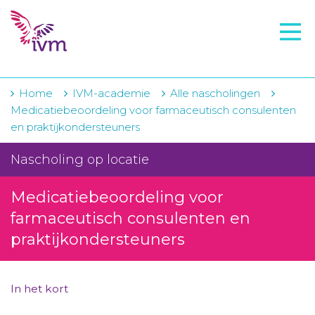
VMI
FTO voorbereiding
IVM-academie
Home
IVM-academie
Alle nascholingen
Medicatiebeoordeling voor farmaceutisch consulenten
Zorginstellingen
en praktijkondersteuners
Voorschrijfgedrag
Nascholing op locatie
Projecten
Medicatiebeoordeling voor
Over IVM
farmaceutisch consulenten en
praktijkondersteuners
Actueel
Contact
In het kort
Winkelwagentje