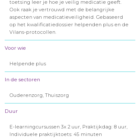
toetsing leer je hoe je veilig medicatie geeft.
Aanmelden nieuwsbrief
Ook raak je vertrouwd met de belangrijke
aspecten van medicatieveiligheid. Gebaseerd
op het kwalificatiedossier helpenden plus en de
Inloggen
Vilans-protocollen.
Toegang leeromgeving
Voor wie
Helpende plus
In de sectoren
Ouderenzorg, Thuiszorg
Duur
E-learningcursussen 3x 2 uur, Praktijkdag: 8 uur,
Individuele praktijktoets: 45 minuten