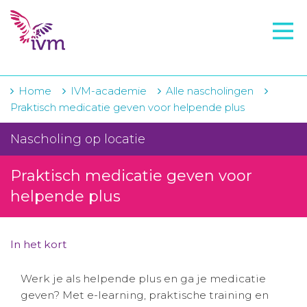
VMI
FTO voorbereiding
IVM-academie
Home
IVM-academie
Alle nascholingen
Praktisch medicatie geven voor helpende plus
Zorginstellingen
Nascholing op locatie
Voorschrijfgedrag
Praktisch medicatie geven voor
Projecten
helpende plus
Over IVM
Actueel
In het kort
Contact
Werk je als helpende plus en ga je medicatie
geven? Met e-learning, praktische training en
Winkelwagentje