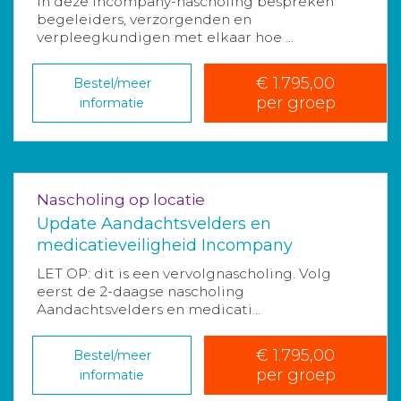
In deze incompany-nascholing bespreken
begeleiders, verzorgenden en
verpleegkundigen met elkaar hoe ...
€ 1.795,00
Bestel/meer
per groep
informatie
Nascholing op locatie
Update Aandachtsvelders en
medicatieveiligheid Incompany
LET OP: dit is een vervolgnascholing. Volg
eerst de 2-daagse nascholing
Aandachtsvelders en medicati...
€ 1.795,00
Bestel/meer
per groep
informatie