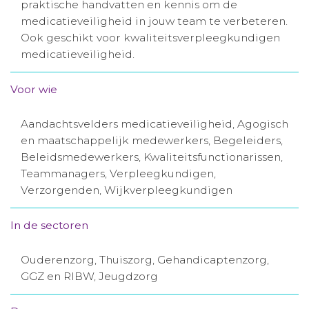
praktische handvatten en kennis om de
Aanmelden nieuwsbrief
medicatieveiligheid in jouw team te verbeteren.
Ook geschikt voor kwaliteitsverpleegkundigen
medicatieveiligheid.
Inloggen
Voor wie
Toegang leeromgeving
Aandachtsvelders medicatieveiligheid, Agogisch
en maatschappelijk medewerkers, Begeleiders,
Beleidsmedewerkers, Kwaliteitsfunctionarissen,
Teammanagers, Verpleegkundigen,
Verzorgenden, Wijkverpleegkundigen
In de sectoren
Ouderenzorg, Thuiszorg, Gehandicaptenzorg,
GGZ en RIBW, Jeugdzorg