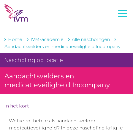
VMI
FTO voorbereiding
IVM-academie
Home
IVM-academie
Alle nascholingen
Aandachtsvelders en medicatieveiligheid Incompany
Zorginstellingen
Nascholing op locatie
Voorschrijfgedrag
Aandachtsvelders en
Projecten
medicatieveiligheid Incompany
Over IVM
Actueel
In het kort
Contact
Welke rol heb je als aandachtsvelder
medicatieveiligheid? In deze nascholing krijg je
Winkelwagentje