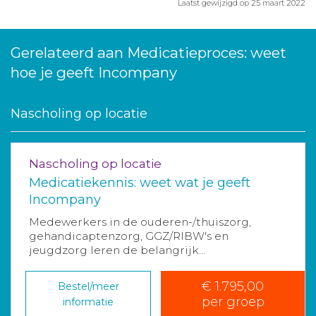
Laatst gewijzigd op 25 maart 2022
Gerelateerd aan Medicatieproces: weet
hoe je geeft Incompany
Nascholing op locatie
Nascholing op locatie
Medicatiekennis: weet wat je geeft
Incompany
Medewerkers in de ouderen-/thuiszorg,
gehandicaptenzorg, GGZ/RIBW's en
jeugdzorg leren de belangrijk...
€ 1.795,00
Bestel/meer
per groep
informatie