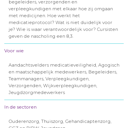
begeleiders, verzorgenden en
Aanmelden nieuwsbrief
verpleegkundigen met elkaar hoe zij omgaan
met medicijnen. Hoe werkt het
medicatieprotocol? Wat is niet duidelijk voor
Inloggen
je? Wie is waar verantwoordelijk voor? Cursisten
geven de nascholing een 8,3.
Toegang leeromgeving
Voor wie
Aandachtsvelders medicatieveiligheid, Agogisch
en maatschappelijk medewerkers, Begeleiders,
Teammanagers, Verpleegkundigen,
Verzorgenden, Wijkverpleegkundigen,
Jeugdzorgmedewerkers
In de sectoren
Ouderenzorg, Thuiszorg, Gehandicaptenzorg,