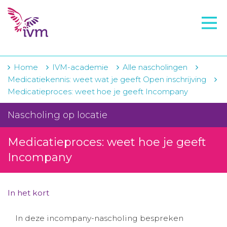
VMI
FTO voorbereiding
IVM-academie
Home
IVM-academie
Alle nascholingen
Medicatiekennis: weet wat je geeft Open inschrijving
Zorginstellingen
Medicatieproces: weet hoe je geeft Incompany
Voorschrijfgedrag
Nascholing op locatie
Projecten
Medicatieproces: weet hoe je geeft
Over IVM
Incompany
Actueel
In het kort
Contact
In deze incompany-nascholing bespreken
Winkelwagentje