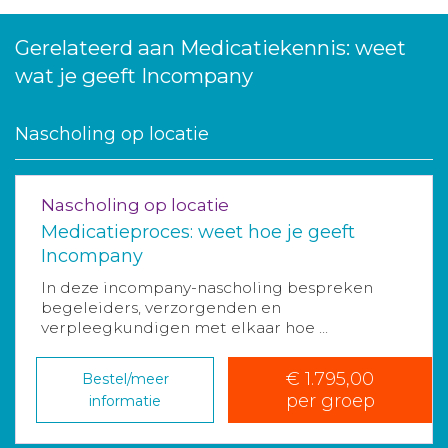
Gerelateerd aan Medicatiekennis: weet
wat je geeft Incompany
Nascholing op locatie
Nascholing op locatie
Medicatieproces: weet hoe je geeft
Incompany
In deze incompany-nascholing bespreken
begeleiders, verzorgenden en
verpleegkundigen met elkaar hoe ...
€ 1.795,00
Bestel/meer
per groep
informatie