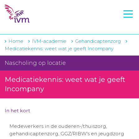
VMI
FTO voorbereiding
IVM-academie
Home
IVM-academie
Gehandicaptenzorg
Medicatiekennis: weet wat je geeft Incompany
Zorginstellingen
Nascholing op locatie
Voorschrijfgedrag
Medicatiekennis: weet wat je geeft
Projecten
Incompany
Over IVM
Actueel
In het kort
Contact
Medewerkers in de ouderen-/thuiszorg,
gehandicaptenzorg, GGZ/RIBW's en jeugdzorg
Winkelwagentje