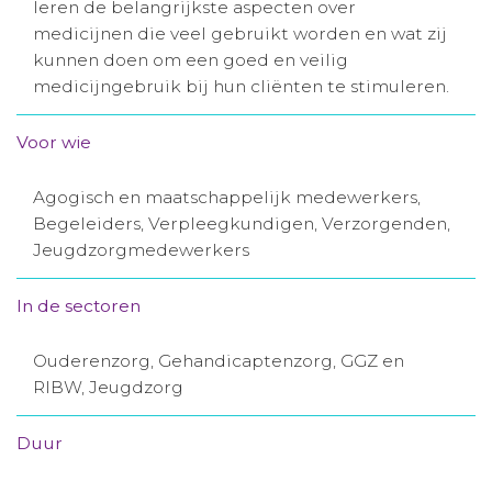
leren de belangrijkste aspecten over
Aanmelden nieuwsbrief
medicijnen die veel gebruikt worden en wat zij
kunnen doen om een goed en veilig
medicijngebruik bij hun cliënten te stimuleren.
Inloggen
Voor wie
Toegang leeromgeving
Agogisch en maatschappelijk medewerkers,
Begeleiders, Verpleegkundigen, Verzorgenden,
Jeugdzorgmedewerkers
In de sectoren
Ouderenzorg, Gehandicaptenzorg, GGZ en
RIBW, Jeugdzorg
Duur