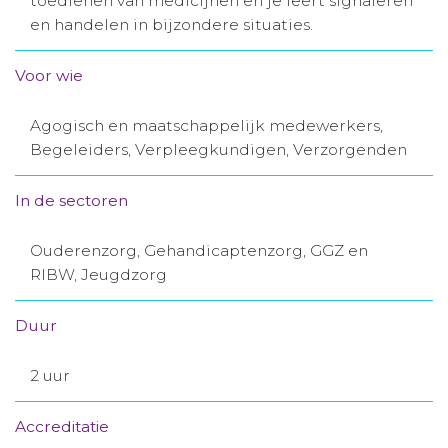
toedienen van medicijnen en je leert signaleren
en handelen in bijzondere situaties.
Aanmelden nieuwsbrief
Voor wie
Inloggen
Agogisch en maatschappelijk medewerkers,
Toegang leeromgeving
Begeleiders, Verpleegkundigen, Verzorgenden
In de sectoren
Ouderenzorg, Gehandicaptenzorg, GGZ en
RIBW, Jeugdzorg
Duur
2 uur
Accreditatie