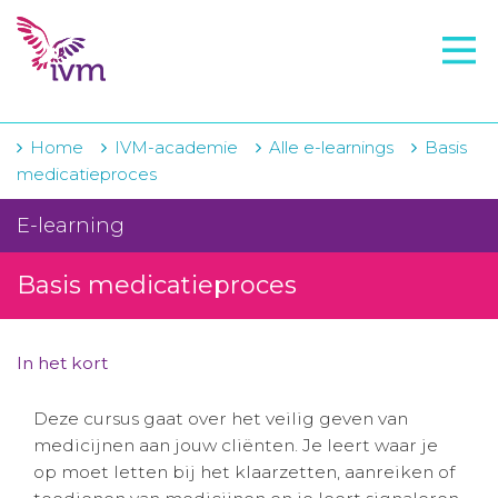
VMI
FTO voorbereiding
IVM-academie
Home
IVM-academie
Alle e-learnings
Basis
medicatieproces
Zorginstellingen
E-learning
Voorschrijfgedrag
Basis medicatieproces
Projecten
Over IVM
In het kort
Actueel
Deze cursus gaat over het veilig geven van
Contact
medicijnen aan jouw cliënten. Je leert waar je
op moet letten bij het klaarzetten, aanreiken of
Winkelwagentje