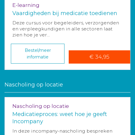
E-learning
Vaardigheden bij medicatie toedienen
Deze cursus voor begeleiders, verzorgenden
en verpleegkundigen in alle sectoren laat
zien hoe je ver...
Bestel/meer
€ 34,95
informatie
Nascholing op locatie
Nascholing op locatie
Medicatieproces: weet hoe je geeft
Incompany
In deze incompany-nascholing bespreken