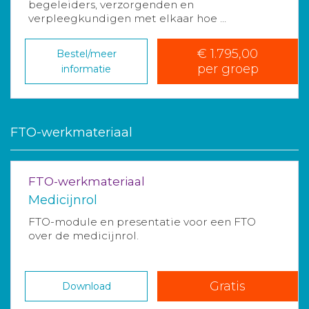
begeleiders, verzorgenden en
verpleegkundigen met elkaar hoe ...
€ 1.795,00
Bestel/meer
per groep
informatie
FTO-werkmateriaal
FTO-werkmateriaal
Medicijnrol
FTO-module en presentatie voor een FTO
over de medicijnrol.
Gratis
Download