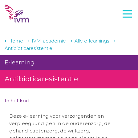
VMI
FTO voorbereiding
IVM-academie
Home
IVM-academie
Alle e-learnings
Antibioticaresistentie
Zorginstellingen
E-learning
Voorschrijfgedrag
Antibioticaresistentie
Projecten
Over IVM
In het kort
Actueel
Deze e-learning voor verzorgenden en
Contact
verpleegkundigen in de ouderenzorg, de
gehandicaptenzorg, de wijkzorg,
Winkelwagentje