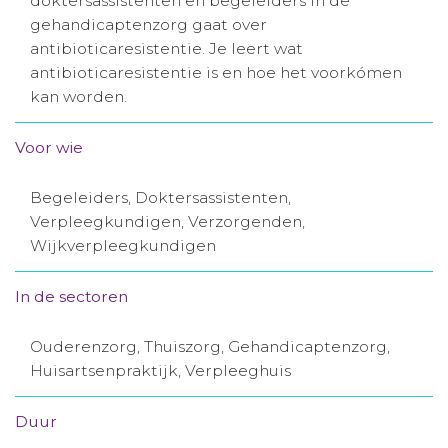
doktersassistenten en begeleiders in de
gehandicaptenzorg gaat over
Aanmelden nieuwsbrief
antibioticaresistentie. Je leert wat
antibioticaresistentie is en hoe het voorkómen
Inloggen
kan worden.
Voor wie
Toegang leeromgeving
Begeleiders, Doktersassistenten,
Verpleegkundigen, Verzorgenden,
Wijkverpleegkundigen
In de sectoren
Ouderenzorg, Thuiszorg, Gehandicaptenzorg,
Huisartsenpraktijk, Verpleeghuis
Duur