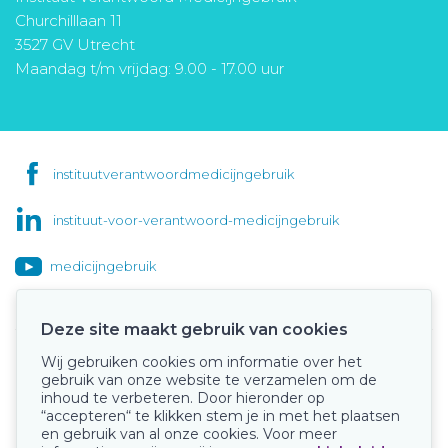
Churchilllaan 11
3527 GV Utrecht
Maandag t/m vrijdag: 9.00 - 17.00 uur
instituutverantwoordmedicijngebruik
instituut-voor-verantwoord-medicijngebruik
medicijngebruik
Deze site maakt gebruik van cookies
Wij gebruiken cookies om informatie over het
Onze keurmerken
gebruik van onze website te verzamelen om de
inhoud te verbeteren. Door hieronder op
“accepteren“ te klikken stem je in met het plaatsen
en gebruik van al onze cookies. Voor meer