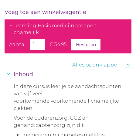
Voeg toe aan winkelwagentje
E-learning Basis medicijngroepen -
Lichamelijk
Aantal:
€ 34,95
Bestellen
Alles openklappen
Inhoud
In deze cursus leer je de aandachtspunten
van vijf veel
voorkomende voorkomende lichamelijke
ziekten.
Voor de ouderenzorg, GGZ en
gehandicaptenzorg zijn dit:
medicijnen bij diabetes mellitus