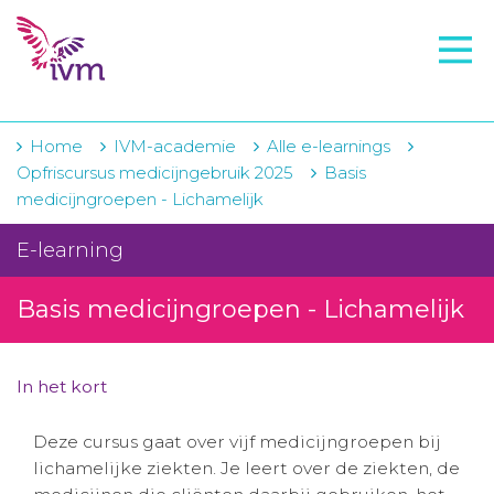
VMI
FTO voorbereiding
IVM-academie
Home
IVM-academie
Alle e-learnings
Opfriscursus medicijngebruik 2025
Basis
Zorginstellingen
medicijngroepen - Lichamelijk
Voorschrijfgedrag
E-learning
Projecten
Basis medicijngroepen - Lichamelijk
Over IVM
Actueel
In het kort
Contact
Deze cursus gaat over vijf medicijngroepen bij
lichamelijke ziekten. Je leert over de ziekten, de
Winkelwagentje