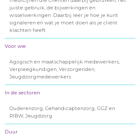
medicijnen die cliënten daarbij gebruiken, het
juiste gebruik, de bijwerkingen en
Aanmelden nieuwsbrief
wisselwerkingen. Daarbij leer je hoe je kunt
signaleren en wat je moet doen als je cliënt
Inloggen
klachten heeft.
Voor wie
Toegang leeromgeving
Agogisch en maatschappelijk medewerkers,
Verpleegkundigen, Verzorgenden,
Jeugdzorgmedewerkers
In de sectoren
Ouderenzorg, Gehandicaptenzorg, GGZ en
RIBW, Jeugdzorg
Duur