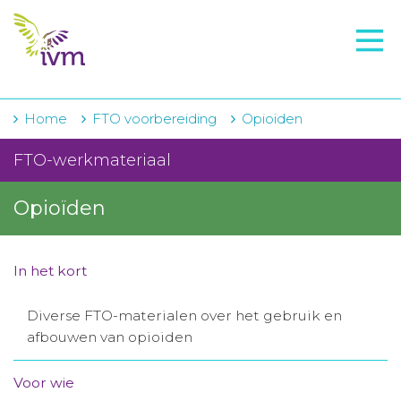
VMI
FTO voorbereiding
IVM-academie
Home
FTO voorbereiding
Opioïden
Zorginstellingen
FTO-werkmateriaal
Voorschrijfgedrag
Opioïden
Projecten
Over IVM
In het kort
Actueel
Diverse FTO-materialen over het gebruik en
afbouwen van opioiden
Contact
Voor wie
Winkelwagentje