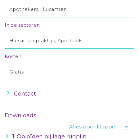
Aanmelden nieuwsbrief
Apothekers, Huisartsen
In de sectoren
Inloggen
Huisartsenpraktijk, Apotheek
Toegang leeromgeving
Kosten
Gratis
Contact
Downloads
Alles openklappen
1. Opioïden bij lage rugpijn