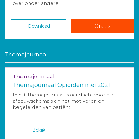
over onder andere...
Gratis
Download
Themajournaal
Themajournaal
Themajournaal Opioïden mei 2021
In dit Themajournaal is aandacht voor o.a.
afbouwschema's en het motiveren en
begeleiden van patiënt...
Bekijk