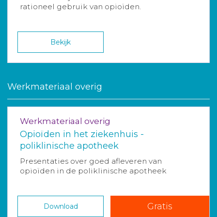
rationeel gebruik van opioïden.
Bekijk
Werkmateriaal overig
Werkmateriaal overig
Opioïden in het ziekenhuis -
poliklinische apotheek
Presentaties over goed afleveren van
opioïden in de poliklinische apotheek
Gratis
Download