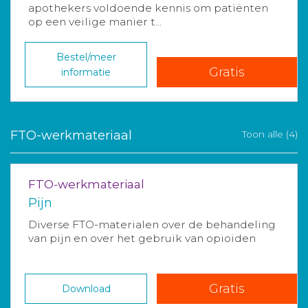
apothekers voldoende kennis om patiënten
op een veilige manier t...
Bestel/meer
Gratis
informatie
FTO-werkmateriaal
Toon alle (4)
FTO-werkmateriaal
Pijn
Diverse FTO-materialen over de behandeling
van pijn en over het gebruik van opioiden
Gratis
Download