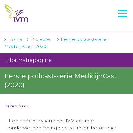
VMI
FTO voorbereiding
IVM-academie
Home
Projecten
Eerste podcast-serie
MedicijnCast (2020)
Zorginstellingen
Informatiepagina
Voorschrijfgedrag
Eerste podcast-serie MedicijnCast
Projecten
(2020)
Over IVM
Actueel
In het kort
Contact
Een podcast waarin het IVM actuele
onderwerpen over goed, veilig, en betaalbaar
Winkelwagentje