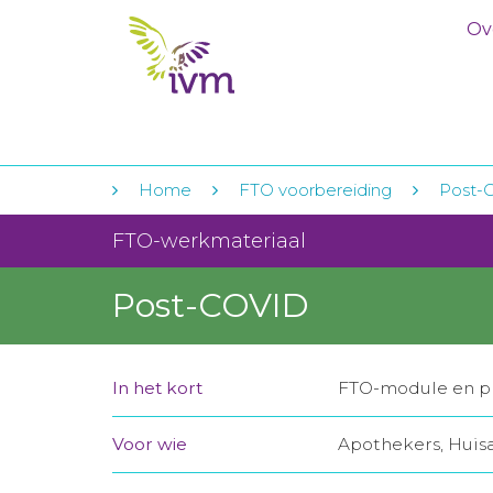
Ov
Home
FTO voorbereiding
Post-
FTO-werkmateriaal
Post-COVID
In het kort
FTO-module en pr
Voor wie
Apothekers, Huis