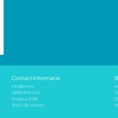
Contactinformatie
B
info@ivm.nl
I
0888 800 400
Ch
Postbus 3089
3
3502 GB Utrecht
M