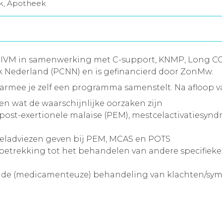
jk, Apotheek
t IVM in samenwerking met C-support, KNMP, Long CO
k Nederland (PCNN) en is gefinancierd door ZonMw.
rmee je zelf een programma samenstelt. Na afloop v
n wat de waarschijnlijke oorzaken zijn
st-exertionele malaise (PEM), mestcelactivatiesynd
eladviezen geven bij PEM, MCAS en POTS
etrekking tot het behandelen van andere specifieke 
 de (medicamenteuze) behandeling van klachten/sy