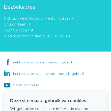
Bezoekadres
Instituut Verantwoord Medicijngebruik
Churchilllaan 11
3527 GV Utrecht
Maandag t/m vrijdag: 9.00 - 17.00 uur
instituutverantwoordmedicijngebruik
instituut-voor-verantwoord-medicijngebruik
medicijngebruik
Deze site maakt gebruik van cookies
Wij gebruiken cookies om informatie over het
Onze keurmerken