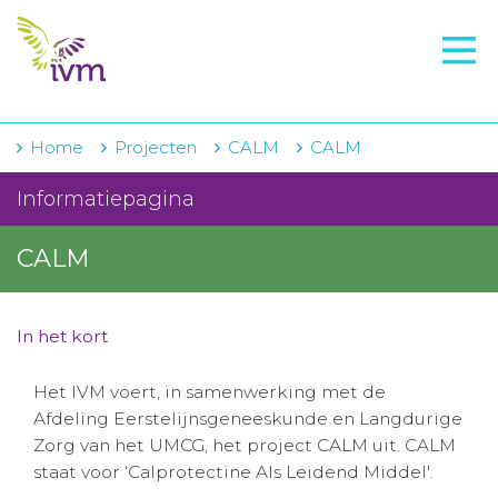
VMI
FTO voorbereiding
IVM-academie
Home
Projecten
CALM
CALM
Zorginstellingen
Informatiepagina
Voorschrijfgedrag
CALM
Projecten
Over IVM
In het kort
Actueel
Het IVM voert, in samenwerking met de
Afdeling Eerstelijnsgeneeskunde en Langdurige
Contact
Zorg van het UMCG, het project CALM uit. CALM
staat voor ‘Calprotectine Als Leidend Middel'.
Winkelwagentje