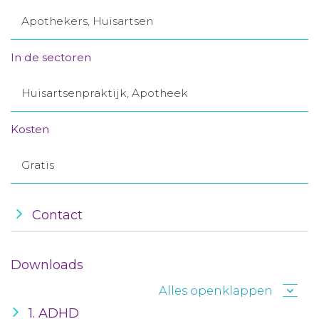
Aanmelden nieuwsbrief
Apothekers, Huisartsen
In de sectoren
Inloggen
Huisartsenpraktijk, Apotheek
Toegang leeromgeving
Kosten
Gratis
Contact
Downloads
Alles openklappen
1. ADHD