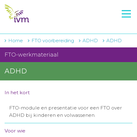
VMI
FTO voorbereiding
IVM-academie
Home
FTO voorbereiding
ADHD
ADHD
Zorginstellingen
FTO-werkmateriaal
Voorschrijfgedrag
ADHD
Projecten
Over IVM
In het kort
Actueel
FTO-module en presentatie voor een FTO over
ADHD bij kinderen en volwassenen.
Contact
Voor wie
Winkelwagentje