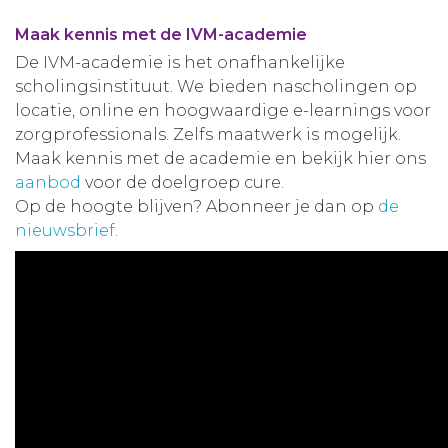
Maak kennis met de IVM-academie
De IVM-academie is het onafhankelijke
scholingsinstituut. We bieden nascholingen op
locatie, online en hoogwaardige e-learnings voor
zorgprofessionals. Zelfs maatwerk is mogelijk.
Maak kennis met de academie en bekijk hier ons
aanbod
voor de doelgroep cure.
Op de hoogte blijven? Abonneer je dan op
de
nieuwsbrief
.