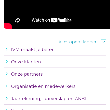
Alles openklappen
IVM maakt je beter
Onze klanten
Onze partners
Organisatie en medewerkers
Jaarrekening, jaarverslag en ANBI