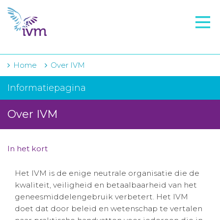
VMI
FTO voorbereiding
IVM-academie
Home
Over IVM
Zorginstellingen
Informatiepagina
Voorschrijfgedrag
Over IVM
Projecten
Over IVM
In het kort
Actueel
Het IVM is de enige neutrale organisatie die de
kwaliteit, veiligheid en betaalbaarheid van het
Contact
geneesmiddelengebruik verbetert. Het IVM
doet dat door beleid en wetenschap te vertalen
Winkelwagentje