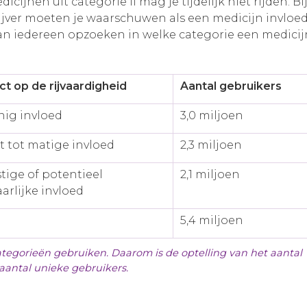
dicijnen uit categorie II mag je tijdelijk niet rijden. 
rijver moeten je waarschuwen als een medicijn invloed
n iedereen opzoeken in welke categorie een medicijn 
ct op de rijvaardigheid
Aantal gebruikers
nig invloed
3,0 miljoen
t tot matige invloed
2,3 miljoen
tige of potentieel
2,1 miljoen
arlijke invloed
5,4 miljoen
egorieën gebruiken. Daarom is de optelling van het aantal
aantal unieke gebruikers.