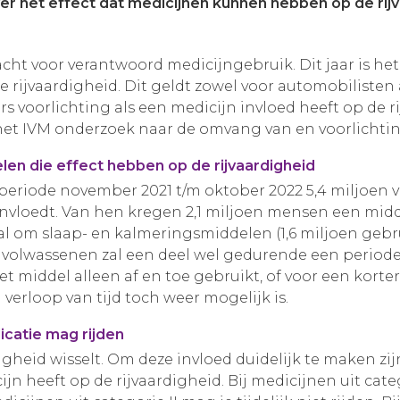
er het effect dat medicijnen kunnen hebben op de rijv
dacht voor verantwoord medicijngebruik. Dit jaar is h
rijvaardigheid. Dit geldt zowel voor automobilisten 
 voorlichting als een medicijn invloed heeft op de r
et IVM onderzoek naar de omvang van en voorlichting
len die effect hebben op de rijvaardigheid
e periode november 2021 t/m oktober 2022 5,4 miljoen
ïnvloedt. Van hen kregen 2,1 miljoen mensen een midd
ral om slaap- en kalmeringsmiddelen (1,6 miljoen gebru
en volwassenen zal een deel wel gedurende een perio
et middel alleen af en toe gebruikt, of voor een kort
erloop van tijd toch weer mogelijk is.
icatie mag rijden
igheid wisselt. Om deze invloed duidelijk te maken zi
n heeft op de rijvaardigheid. Bij medicijnen uit catego