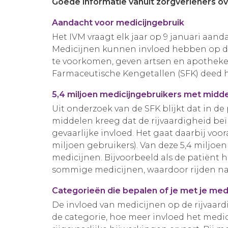
Goede informatie vanuit zorgverleners ov
Aandacht voor medicijngebruik
Het IVM vraagt elk jaar op 9 januari aan
Medicijnen kunnen invloed hebben op de 
te voorkomen, geven artsen en apothekers
Farmaceutische Kengetallen (SFK) deed h
5,4 miljoen medicijngebruikers met midde
Uit onderzoek van de SFK blijkt dat in d
middelen kreeg dat de rijvaardigheid be
gevaarlijke invloed. Het gaat daarbij voo
miljoen gebruikers). Van deze 5,4 miljo
medicijnen. Bijvoorbeeld als de patiënt h
sommige medicijnen, waardoor rijden na v
Categorieën die bepalen of je met je med
De invloed van medicijnen op de rijvaard
de categorie, hoe meer invloed het medicij