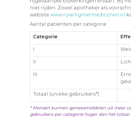
rijgevaarlijke bijwerkingen ervaart. Bij me
niet rijden. Zowel apotheker als voorsch
website
www.rijveiligmetmedicijnen.nl
ka
Aantal patiënten per categorie
Categorie
Effe
I
Wei
II
Lich
III
Erns
geva
Totaal (unieke gebruikers*)
* Mensen kunnen geneesmiddelen uit meer cat
gebruikers per categorie hoger dan het totaal 