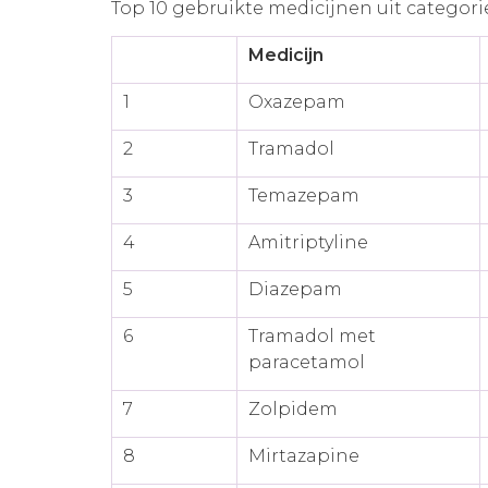
Top 10 gebruikte medicijnen uit categorie
Medicijn
1
Oxazepam
2
Tramadol
3
Temazepam
4
Amitriptyline
5
Diazepam
6
Tramadol met
paracetamol
7
Zolpidem
8
Mirtazapine