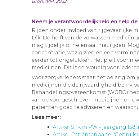
Bron: IVM, 2022
Neem je verantwoordelijkheid en help de 
Rijden onder invloed van rijgevaarlijke 
Dik. De helft van de volwassen medicijng
mag tijdelijk of helemaal niet rijden. Mog
concentratie, wazig zien en een verminder
eerder tot ongelukken. Het pleit voor m
medicijnen. Dit is eenvoudig voor ieder
Voor zorgverleners staat het belang om j
medicijnen die de rijvaardigheid beïnvl
Behandelingsovereenkomst (WGBO) hebben
van de voorgeschreven medicijnen en ove
patiënten goed te adviseren en waarschuw
Lees meer:
Artikel SFK in PW - jaargang 158, n
Artikel Patiëntenpanel 'Gebruik 