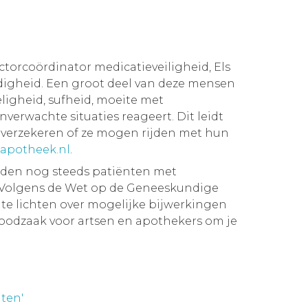
ctorcoördinator medicatieveiligheid, Els
ardigheid. Een groot deel van deze mensen
zeligheid, sufheid, moeite met
verwachte situaties reageert. Dit leidt
n verzekeren of ze mogen rijden met hun
apotheek.nl
.
ijden nog steeds patiënten met
r. Volgens de Wet op de Geneeskundige
e lichten over mogelijke bijwerkingen
noodzaak voor artsen en apothekers om je
nten'