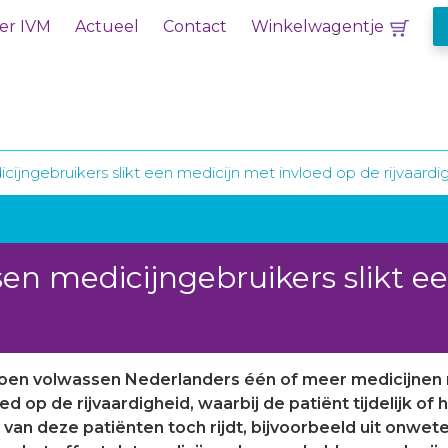
er IVM
Actueel
Contact
Winkelwagentje
ijngebruikers slikt een medicijn met invloed op de rijvaardi
sen medicijngebruikers slikt e
oen volwassen Nederlanders één of meer medicijnen me
 op de rijvaardigheid, waarbij de patiënt tijdelijk of h
l van deze patiënten toch rijdt, bijvoorbeeld uit onw