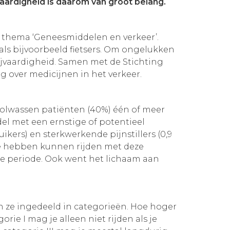
aardigheid is daarom van groot belang.
et thema ‘Geneesmiddelen en verkeer’.
als bijvoorbeeld fietsers. Om ongelukken
ijvaardigheid. Samen met de Stichting
 over medicijnen in het verkeer.
 volwassen patiënten (40%) één of meer
el met een ernstige of potentieel
ikers) en sterkwerkende pijnstillers (0,9
de hebben kunnen rijden met deze
ere periode. Ook went het lichaam aan
jn ze ingedeeld in categorieën. Hoe hoger
rie I mag je alleen niet rijden als je