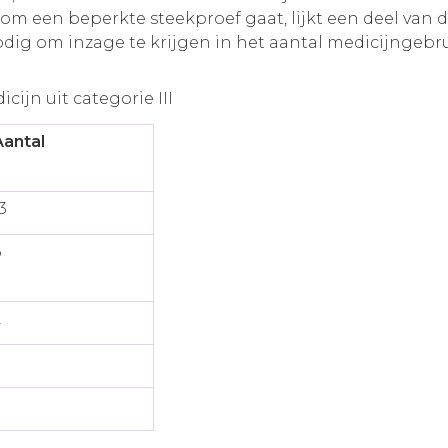
 om een beperkte steekproef gaat, lijkt een deel van 
odig om inzage te krijgen in het aantal medicijngebr
ijn uit categorie III
Aantal
3
6
2
3
3