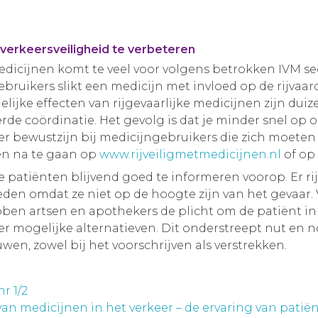
verkeersveiligheid te verbeteren
medicijnen komt te veel voor volgens betrokken IVM se
ebruikers slikt een medicijn met invloed op de rijva
elijke effecten van rijgevaarlijke medicijnen zijn dui
de coördinatie. Het gevolg is dat je minder snel op on
eer bewustzijn bij medicijngebruikers die zich moete
een na te gaan op
www.rijveiligmetmedicijnen.nl
of op
e patiënten blijvend goed te informeren voorop. Er r
oeden omdat ze niet op de hoogte zijn van het gevaa
 artsen en apothekers de plicht om de patiënt in t
r mogelijke alternatieven. Dit onderstreept nut en 
en, zowel bij het voorschrijven als verstrekken.
r 1/2
van medicijnen in het verkeer – de ervaring van patië