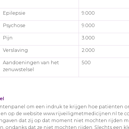
Epilepsie
9.000
Psychose
9.000
Pijn
3.000
Verslaving
2.000
Aandoeningen van het
500
zenuwstelsel
el
iëntenpanel om een indruk te krijgen hoe patiënten
j hen op de website www.rijveiligmetmedicijnen.nl te 
angaven dat zij op dat moment niet mochten rijden 
n, ondanks dat ze niet mochten rijden. Slechts een kle