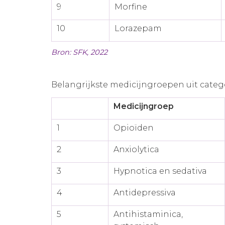
9
Morfine
10
Lorazepam
Bron: SFK, 2022
Belangrijkste medicijngroepen uit categor
Medicijngroep
1
Opioïden
2
Anxiolytica
3
Hypnotica en sedativa
4
Antidepressiva
5
Antihistaminica,