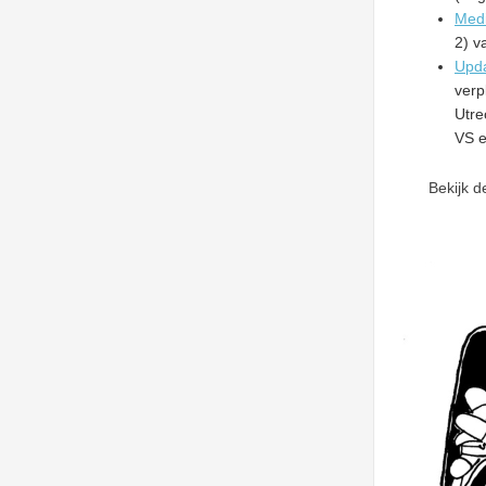
Medi
2) v
Upda
verp
Utre
VS e
Bekijk 