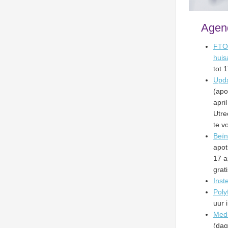
Agen
FTO-
huis
tot 
Upda
(apo
apri
Utre
te v
Beïn
apot
17 a
grati
Inst
Poly
uur 
Medi
(dag