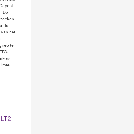
“Gepast
In De
t zoeken
ende
 van het
e
riep te
FTO-
ankers
ruimte
GLT2-