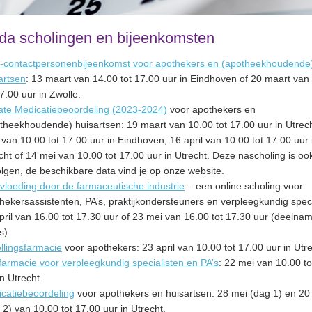
da scholingen en bijeenkomsten
contactpersonenbijeenkomst voor apothekers en (apotheekhoudende
artsen
: 13 maart van 14.00 tot 17.00 uur in Eindhoven of 20 maart van
17.00 uur in Zwolle.
te Medicatiebeoordeling (2023-2024)
voor apothekers en
theekhoudende) huisartsen: 19 maart van 10.00 tot 17.00 uur in Utrech
l van 10.00 tot 17.00 uur in Eindhoven, 16 april van 10.00 tot 17.00 uur 
cht of 14 mei van 10.00 tot 17.00 uur in Utrecht. Deze nascholing is oo
olgen, de beschikbare data vind je op onze website.
vloeding door de farmaceutische industrie
– een online scholing voor
hekersassistenten, PA’s, praktijkondersteuners en verpleegkundig speci
pril van 16.00 tot 17.30 uur of 23 mei van 16.00 tot 17.30 uur (deelnam
s).
ellingsfarmacie
voor apothekers: 23 april van 10.00 tot 17.00 uur in Utre
farmacie voor verpleegkundig specialisten en PA’s
: 22 mei van 10.00 to
in Utrecht.
catiebeoordeling
voor apothekers en huisartsen: 28 mei (dag 1) en 20 
 2) van 10.00 tot 17.00 uur in Utrecht.