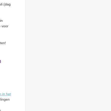
uli (dag
in
e voor
ten!
n
 in het
olingen
n