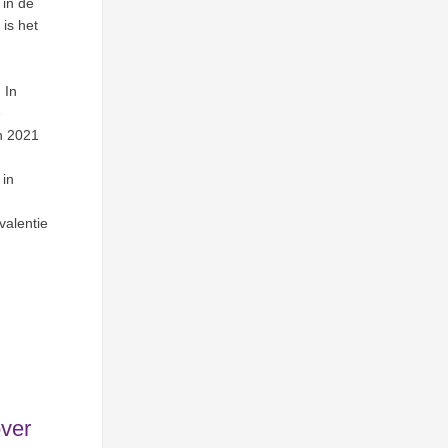
 in de
is het
 In
e
n 2021
 in
valentie
over