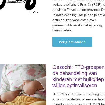
verkeersveiligheid Fryslân (ROF), 
provincie Flevoland en provincie D
In deze scholing leer je hoe je pati
optimaal kan voorlichten over
geneesmiddelen die het rijgedrag
beïnvloeden.
Bekijk het aanbod
Gezocht: FTO-groepen
de behandeling van
kinderen met buikgriep
willen optimaliseren
Het IVM voert in samenwerking me
Afdeling Eerstelijnsgeneeskunde e
Langdurige Zorg van het UMCG het