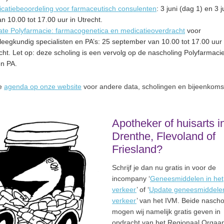
catiebeoordeling voor farmaceutisch consulenten
: 3 juni (dag 1) en 3 j
an 10.00 tot 17.00 uur in Utrecht.
te Polyfarmacie: farmacogenetica en medicatieoverdracht
voor
leegkundig specialisten en PA’s: 25 september van 10.00 tot 17.00 uur 
cht. Let op: deze scholing is een vervolg op de nascholing Polyfarmaci
n PA.
de
agenda op onze website
voor andere data, scholingen en bijeenkoms
Apotheker of huisarts i
Drenthe, Flevoland of
Friesland?
Schrijf je dan nu gratis in voor de
incompany ‘
Geneesmiddelen in het
verkeer
’ of ‘
Update geneesmiddelen
verkeer
’ van het IVM. Beide nasch
mogen wij namelijk gratis geven in
opdracht van het Regionaal Orgaa