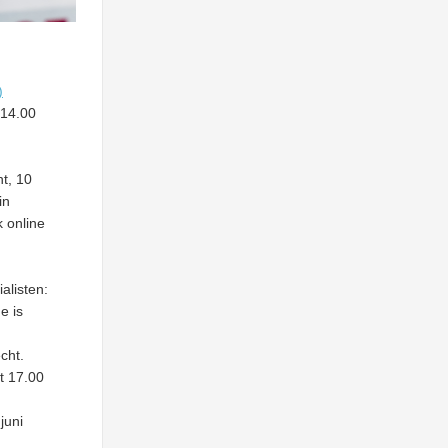
)
 14.00
t, 10
in
k online
alisten:
e is
cht.
t 17.00
juni