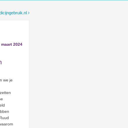
icijngebruik.nl
 maart 2024
n
n we je
zetten
he
eld
ebben
 Ruud
 waarom