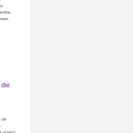
de
renthe.
ënten
 die
t de
n
 project