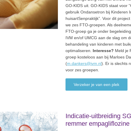
GO-KIDS uit. GO-KIDS staat voor 
gebruik Ondansetron bij Kinderen 
huisartSenpraktijk”. Voor dit projec
we zes FTO-groepen. Als deelnem
FTO-groep ga je onder begeleiding
IVM en/of UMCG aan de slag om d
behandeling van kinderen met buikg
optimaliseren.
Interesse?
Meld je 
groep kosteloos aan bij Marloes D
(
m.dankers@ivm.nl
). Er is slechts 
voor zes groepen.
Verzeker je van een plek
Indicatie-uitbreiding S
remmer empagliflozine