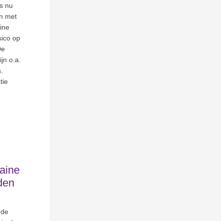
s nu
en met
ine
sico op
De
jn o.a.
.
tie
aine
den
 de