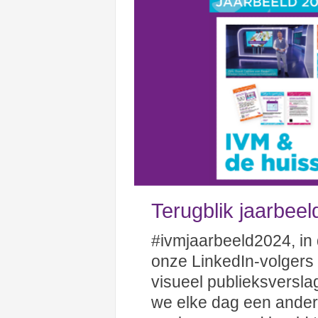
Terugblik jaarbeel
#ivmjaarbeeld2024, i
onze LinkedIn-volgers 
visueel publieksversl
we elke dag een ander p