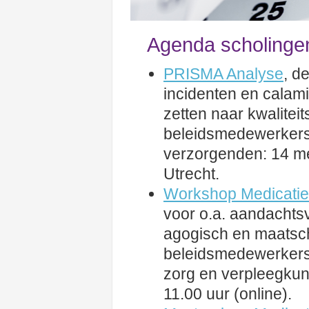
Agenda scholinge
PRISMA Analyse
, d
incidenten en calam
zetten naar kwalitei
beleidsmedewerkers
verzorgenden: 14 mei
Utrecht.
Workshop Medicatiev
voor o.a. aandachtsv
agogisch en maatsc
beleidsmedewerkers
zorg en verpleegkun
11.00 uur (online).