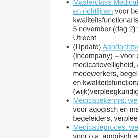
Masterclass Medicat
en richtlijnen
voor b
kwaliteitsfunctionar
5 november (dag 2) v
Utrecht.
(Update)
Aandachtsv
(incompany) – voor 
medicatieveiligheid
medewerkers, begele
en kwaliteitsfuncti
(wijk)verpleegkundi
Medicatiekennis: wee
voor agogisch en m
begeleiders, verple
Medicatieproces: wee
voor o.a. agogisch 