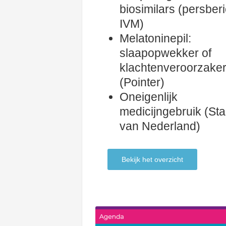
biosimilars (persberi
IVM)
Melatoninepil:
slaapopwekker of
klachtenveroorzake
(Pointer)
Oneigenlijk
medicijngebruik (St
van Nederland)
Bekijk het overzicht