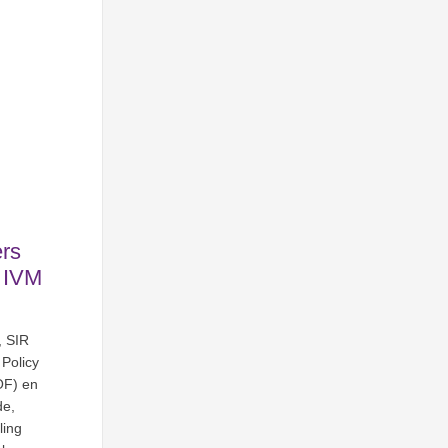
ers
 IVM
, SIR
 Policy
OF) en
de,
ling