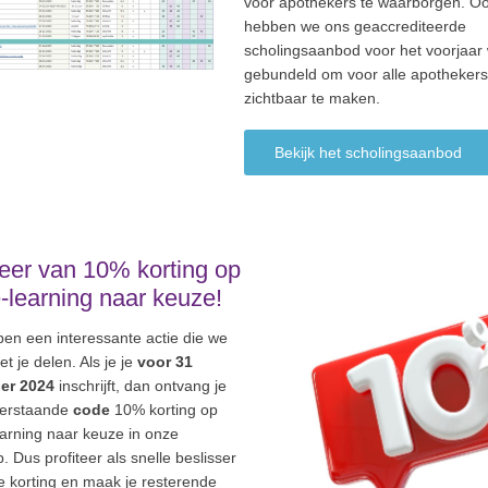
voor apothekers te waarborgen. O
hebben we ons geaccrediteerde
scholingsaanbod voor het voorjaar
gebundeld om voor alle apothekers
zichtbaar te maken.
Bekijk het scholingsaanbod
teer van 10% korting op
-learning naar keuze!
en een interessante actie die we
t je delen. Als je je
voor 31
er 2024
inschrijft, dan ontvang je
erstaande
code
10% korting op
arning naar keuze in onze
 Dus profiteer als snelle beslisser
e korting en maak je resterende