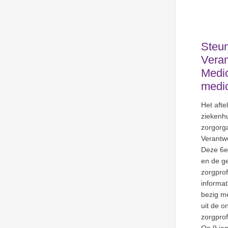
Steu
Vera
Medic
medic
Het afte
ziekenhu
zorgorga
Verantw
Deze 6e 
en de g
zorgprof
informat
bezig me
uit de 
zorgprof