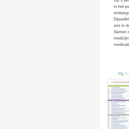
Op 9 jan
in het p
embargo
Dijssel
ons in d
Samen m
medicij
medicat