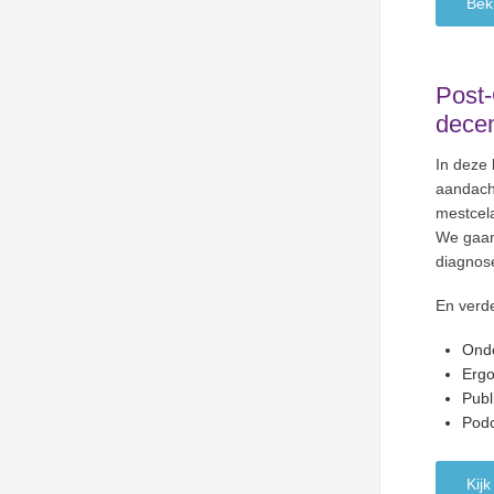
Bek
Post
dece
In deze 
aandach
mestcel
We gaan
diagnos
En verde
Ond
Ergo
Publ
Podc
Kijk