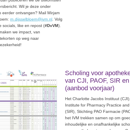
uari publiceren we de uitkomsten
ersbericht. Wil je deze onder
 eerder ontvangen? Mail Mirjam
bloem:
m.dijsselbloem@ivm.nl
. Volg
e socials, like en repost (
#DvVM
).
aken we impact, van
ntekorten op weg naar
iezekerheid!
Scholing voor apothek
van CJI, PAOF, SIR en
(aanbod voorjaar)
Het Charlotte Jacobs Instituut (CJI)
Institute for Pharmacy Practice and
(SIR), Stichting PAO Farmacie (PA
het IVM trekken samen op om goe
inhoudelijke en onafhankelijke scho