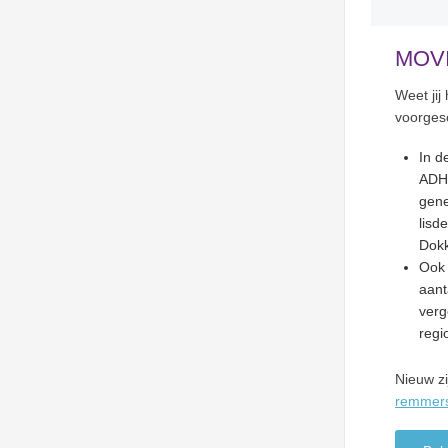
MOV
Weet ji
voorges
In d
ADHD
gene
lisd
Dokk
Ook
aant
verg
regio
Nieuw z
remmer