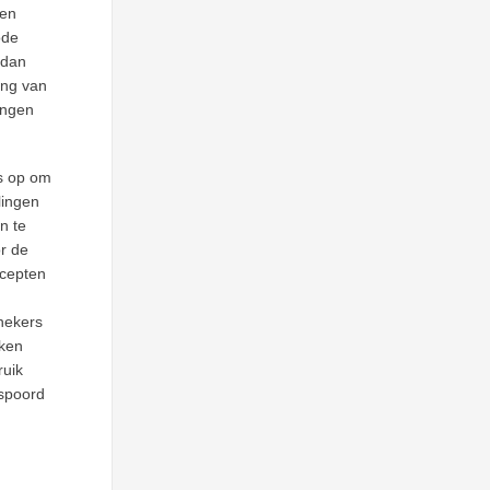
len
ode
 dan
ing van
ingen
s op om
lingen
n te
r de
ecepten
hekers
aken
uik
spoord