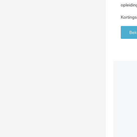
opleidi
Korting
Beki