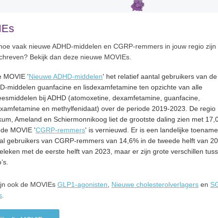
IEs
j hoe vaak nieuwe ADHD-middelen en CGRP-remmers in jouw regio zijn
chreven? Bekijk dan deze nieuwe MOVIEs.
e MOVIE '
Nieuwe ADHD-middelen
' het relatief aantal gebruikers van d
-middelen guanfacine en lisdexamfetamine ten opzichte van alle
esmiddelen bij ADHD (atomoxetine, dexamfetamine, guanfacine,
examfetamine en methylfenidaat) over de periode 2019-2023. De regio
um, Ameland en Schiermonnikoog liet de grootste daling zien met 17,
 de MOVIE '
CGRP-remmers
' is vernieuwd. Er is een landelijke toename
al gebruikers van CGRP-remmers van 14,6% in de tweede helft van 2
eleken met de eerste helft van 2023, maar er zijn grote verschillen tus
’s.
ijn ook de MOVIEs
GLP1-agonisten
,
Nieuwe cholesterolverlagers
en
S
s
.