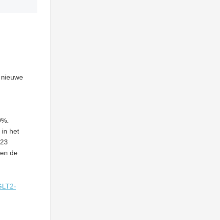
e nieuwe
0%.
 in het
023
sen de
GLT2-