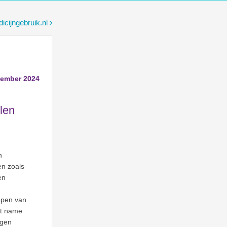
icijngebruik.nl
cember 2024
len
n
en zoals
en
ppen van
et name
jgen