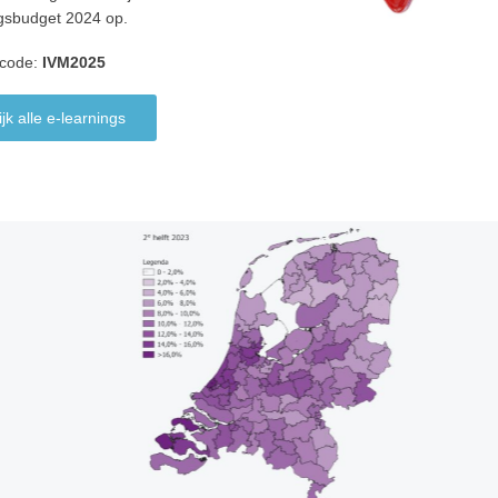
ngsbudget 2024 op.
scode:
IVM2025
jk alle e-learnings