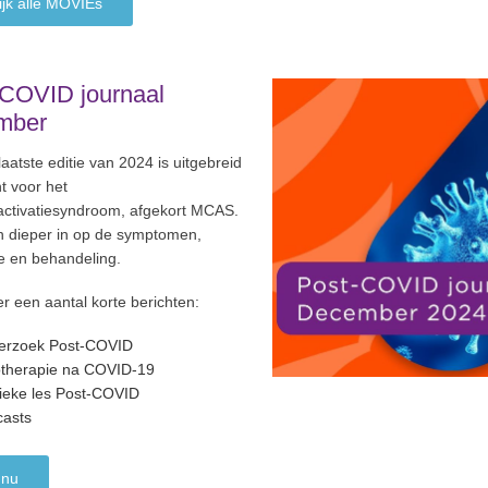
ijk alle MOVIEs
-COVID journaal
mber
laatste editie van 2024 is uitgebreid
t voor het
activatiesyndroom, afgekort MCAS.
 dieper in op de symptomen,
e en behandeling.
r een aantal korte berichten:
erzoek Post-COVID
therapie na COVID-19
ieke les Post-COVID
asts
 nu