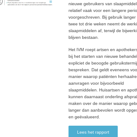
nieuwe gebruikers van slaapmidde
relatief vaak voor een langere peri
voorgeschreven. Bij gebruik langer
twee tot drie weken neemt de werk
slaapmiddelen af, terwijl de bijwerk
blijven bestaan.
Het IVM roept artsen en apotheker
bij het starten van nieuwe behande
expliciet de beoogde gebruikstermij
bespreken. Dat geldt eveneens voo
manier waarop patiënten herhaalr
aanvragen voor bijvoorbeeld
slaapmiddelen. Huisartsen en apot
kunnen daarnaast onderling afspr
maken over de manier waarop gebr
langer dan aanbevolen wordt opge
en geëvalueerd.
Lees het rapport