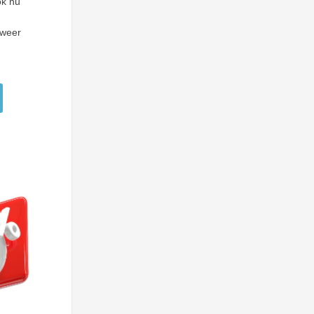
ok nu
 weer