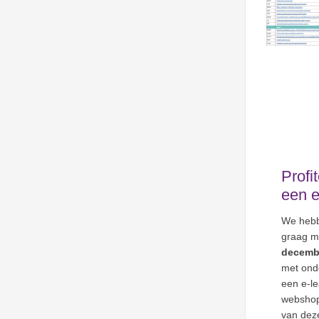
Profi
een e
We hebb
graag me
decemb
met ond
een e-le
webshop.
van dez