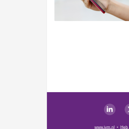
www.ivm.nl
Heb 