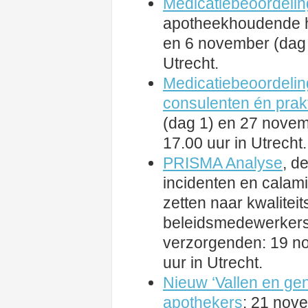
Medicatiebeoordelin
apotheekhoudende hu
en 6 november (dag 2
Utrecht.
Medicatiebeoordelin
consulenten én prak
(dag 1) en 27 novem
17.00 uur in Utrecht.
PRISMA Analyse
, d
incidenten en calam
zetten naar kwalitei
beleidsmedewerkers
verzorgenden: 19 no
uur in Utrecht.
Nieuw ‘Vallen en ge
apothekers
: 21 nov