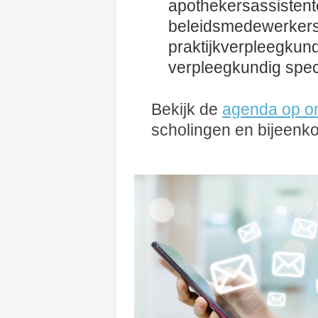
apothekersassistent
beleidsmedewerkers,
praktijkverpleegku
verpleegkundig speci
Bekijk de
agenda op o
scholingen en bijeenk