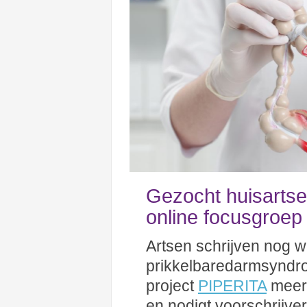
Gezocht huisartse
online focusgroe
Artsen schrijven nog w
prikkelbaredarmsyndro
project
PIPERITA
meer 
en nodigt voorschrijver