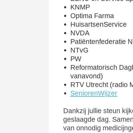
KNMP
Optima Farma
HuisartsenService
NVDA
Patiëntenfederatie 
NTvG
PW
Reformatorisch Dagbl
vanavond)
RTV Utrecht (radio 
SeniorenWijzer
Dankzij jullie steun ki
geslaagde dag. Samen 
van onnodig medicijng