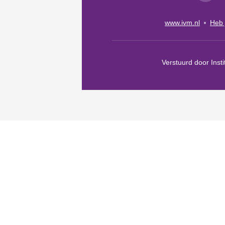
www.ivm.nl
Heb 
Verstuurd door Inst