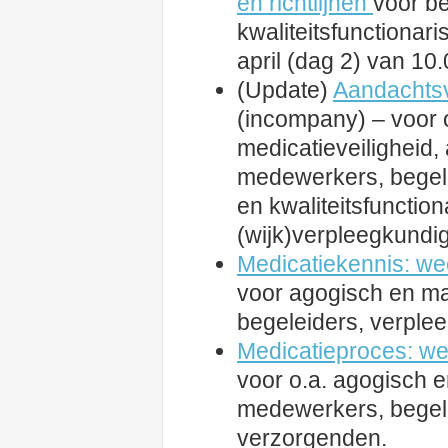
en richtlijnen
voor b
kwaliteitsfunctionar
april (dag 2) van 10.
(Update)
Aandachtsv
(incompany) – voor 
medicatieveiligheid
medewerkers, begele
en kwaliteitsfuncti
(wijk)verpleegkundi
Medicatiekennis: wee
voor agogisch en m
begeleiders, verple
Medicatieproces: wee
voor o.a. agogisch 
medewerkers, begel
verzorgenden.