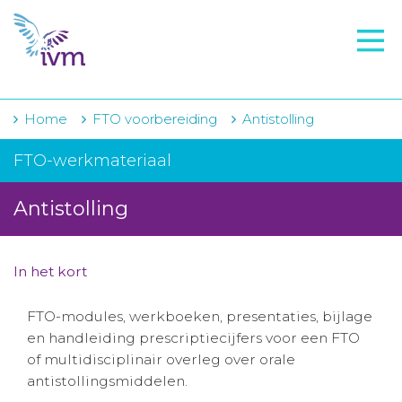
VMI
FTO voorbereiding
IVM-academie
Home
FTO voorbereiding
Antistolling
Zorginstellingen
FTO-werkmateriaal
Voorschrijfgedrag
Antistolling
Projecten
Over IVM
In het kort
Actueel
FTO-modules, werkboeken, presentaties, bijlage
en handleiding prescriptiecijfers voor een FTO
Contact
of multidisciplinair overleg over orale
antistollingsmiddelen.
Winkelwagentje