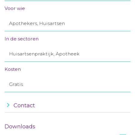
Aanmelden nieuwsbrief
Voor wie
Apothekers, Huisartsen
Inloggen
In de sectoren
Toegang leeromgeving
Huisartsenpraktijk, Apotheek
Kosten
Gratis
Contact
Downloads